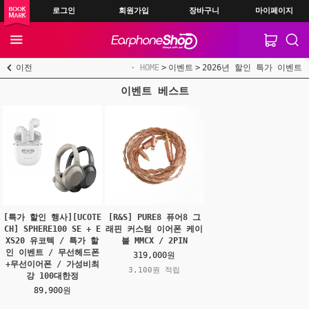
로그인
회원가입
장바구니
마이페이지
이전
HOME
이벤트
2026년 할인 특가 이벤트
이벤트 베스트
[특가 할인 행사][UCOTE
[R&S] PURE8 퓨어8 그
CH] SPHERE100 SE + E
래핀 커스텀 이어폰 케이
XS20 유코텍 / 특가 할
블 MMCX / 2PIN
인 이벤트 / 무선헤드폰
319,000원
+무선이어폰 / 가성비최
3,100원 적립
강 100대한정
89,900원