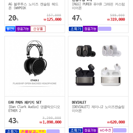
AG 블루투스 노이즈 캔슬링 헤드
[R&S] PURE8 퓨어8 그래핀 커스텀
폰 (WHP01K
이어폰
157,000
599,000
20
47
%
125,000
%
319,000
￦
￦
EAR PADS 패키지 SET
DEVIALET
[Dan Clark Audio] 댄클락오디오
[DEVIALET] 제미니2 노이즈캔슬링
ETHER 2
이어폰
3,290,000
43
%
1,890,000
620,000
￦
￦