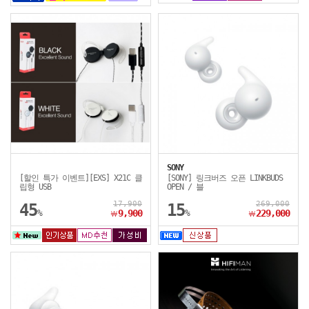
SONY
[할인 특가 이벤트][EXS] X21C 클
[SONY] 링크버즈 오픈 LINKBUDS
립형 USB
OPEN / 블
17,900
269,000
45
15
%
9,900
%
229,000
￦
￦