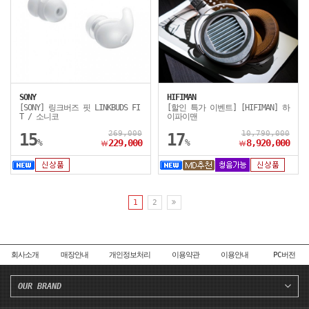
SONY
HIFIMAN
[SONY] 링크버즈 핏 LINKBUDS FI
[할인 특가 이벤트] [HIFIMAN] 하
T / 소니코
이파이맨
269,000
10,790,000
15
17
%
229,000
%
8,920,000
￦
￦
1
2
회사소개
매장안내
개인정보처리
이용약관
이용안내
PC버전
OUR BRAND