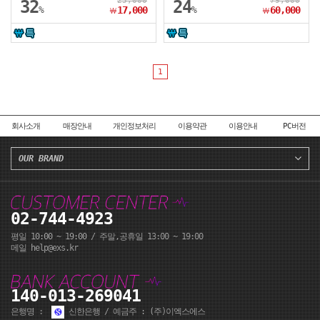
25,000
79,000
32
24
%
17,000
%
60,000
￦
￦
1
회사소개
매장안내
개인정보처리
이용약관
이용안내
PC버전
OUR BRAND
02-744-4923
평일 10:00 ~ 19:00 / 주말,공휴일 13:00 ~ 19:00
메일 help@exs.kr
140-013-269041
은행명 :
신한은행 / 예금주 : (주)이엑스에스