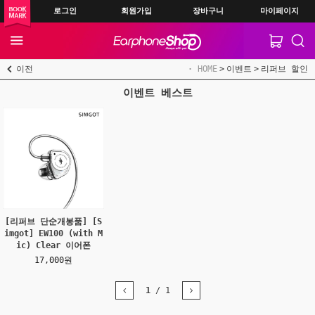
로그인
회원가입
장바구니
마이페이지
이전
HOME
이벤트
리퍼브 할인
이벤트 베스트
[리퍼브 단순개봉품] [S
imgot] EW100 (with M
ic) Clear 이어폰
17,000원
1
/
1