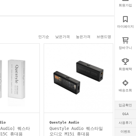
회원가입
마이페이지
인기순
낮은가격
높은가격
브랜드명
장바구니
회원혜택
배송조회
입금확인
Q&A
dio
Questyle Audio
사용후기
e Audio] 퀘스타
Questyle Audio 퀘스타일
이벤트
15C 휴대용
오디오 M15i 휴대용