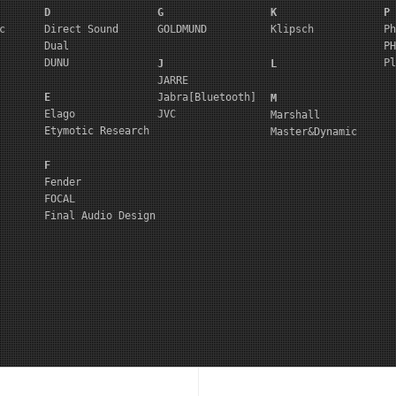
D
G
K
P
c
Direct Sound
GOLDMUND
Klipsch
Ph
Dual
PH
DUNU
Pl
J
L
JARRE
E
Jabra[Bluetooth]
M
Elago
JVC
Marshall
Etymotic Research
Master&Dynamic
F
Fender
FOCAL
Final Audio Design