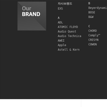
B
자사브랜드
Beyerdynami
EXS
BOSE
B&W
A
ADL
C
ATOMIC FLOYD
CHORD
Audio Quest
Comply™
Audio Technica
CRESYN
AWEI
COWON
Apple
Astell & Kern