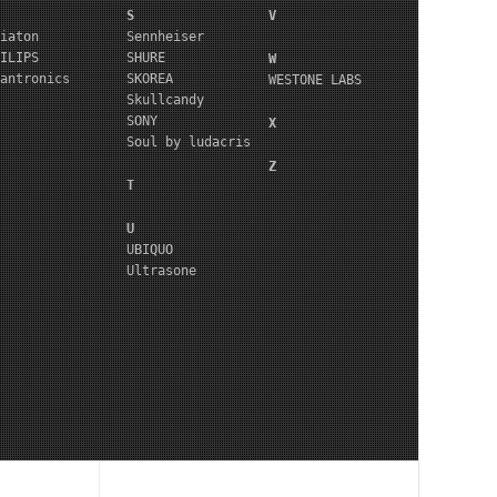
S
V
iaton
Sennheiser
ILIPS
SHURE
W
antronics
SKOREA
WESTONE LABS
Skullcandy
SONY
X
Soul by ludacris
Z
T
U
UBIQUO
Ultrasone