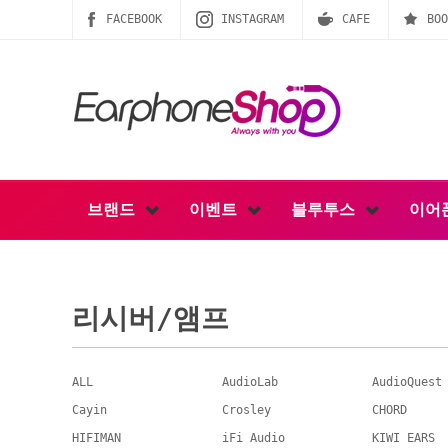
FACEBOOK
INSTAGRAM
CAFE
BOO
브랜드
이벤트
블루투스
이어
리시버/앰프
ALL
AudioLab
AudioQuest
Cayin
Crosley
CHORD
HIFIMAN
iFi Audio
KIWI EARS