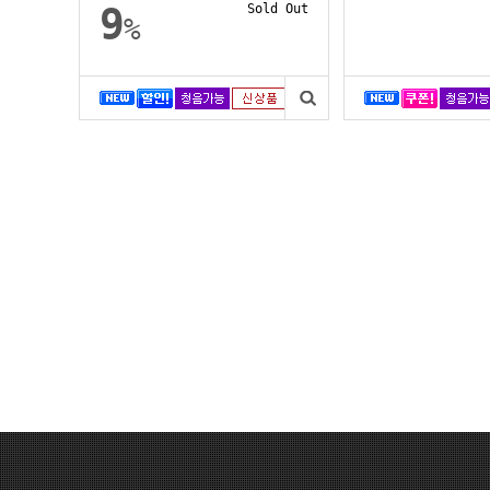
글
스 동글...
9
Sold Out
%