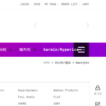
LOGIN
JOIN
MY PAGE
ORDER LIST
CART
서리
패키지
Garmin/Hyperice
HOME
>
리시버/앰프
>
Questyle
ern
beyerdynamic
Bakoon Products
로그인
Fosi Audio
FiiO
SHURE
SONY