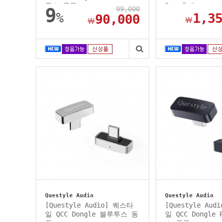
투스 동글...
Pro 휴대...
9
99,000
%
1,3
90,000
￦
￦
Questyle Audio
Questyle Audio
[Questyle Audio] 퀘스타
[Questyle Au
일 QCC Dongle 블루투스 동
일 QCC Dongle