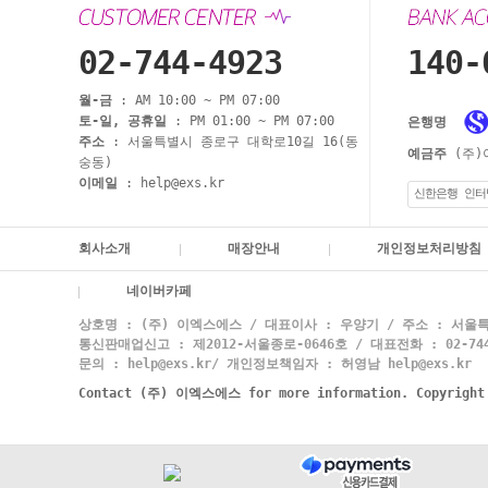
02-744-4923
140-
월-금
: AM 10:00 ~ PM 07:00
토-일, 공휴일
: PM 01:00 ~ PM 07:00
은행명
주소
: 서울특별시 종로구 대학로10길 16(동
예금주
(주)
숭동)
이메일
: help@exs.kr
신한은행 인터
회사소개
매장안내
개인정보처리방침
네이버카페
상호명 : (주) 이엑스에스 / 대표이사 : 우양기 / 주소 : 서울특
통신판매업신고 : 제2012-서울종로-0646호 / 대표전화 : 02-744-
문의 : help@exs.kr/ 개인정보책임자 : 허영남 help@exs.kr
Contact (주) 이엑스에스 for more information. Copyrigh