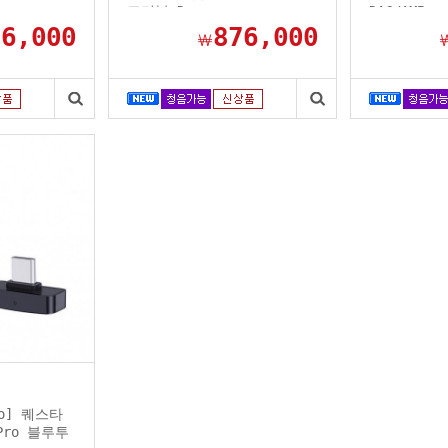
포터블 D...
DAC/AMP
56,000
876,000
￦
dio] 퀘스타
 Pro 블루투