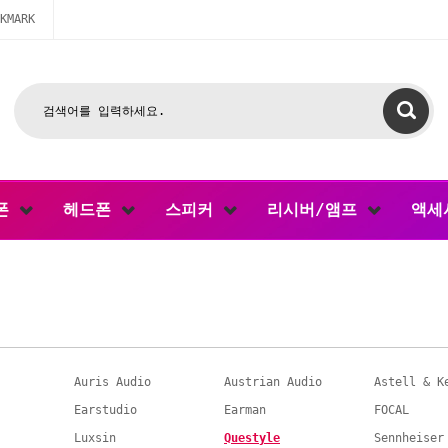
KMARK
폰
헤드폰
스피커
리시버/앰프
액세
Auris Audio
Austrian Audio
Astell & K
Earstudio
Earman
FOCAL
Luxsin
Questyle
Sennheiser