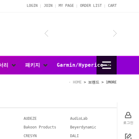
LOGIN
JOIN
MY PAGE
ORDER LIST
CART
서리
패키지
Garmin/Hyperice
HOME
>
브랜드
>
1MORE
AUDEZE
AudioLab
로그인
Bakoon Products
Beyerdynamic
CRESYN
DALI