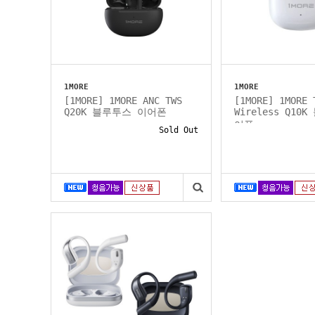
1MORE
1MORE
[1MORE] 1MORE ANC TWS
[1MORE] 1MORE 
Q20K 블루투스 이어폰
Wireless Q10
어폰
Sold Out