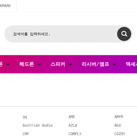
KMARK
폰
헤드폰
스피커
리시버/앰프
액세
ag
AME
AMFM
Austrian Audio
AZLA
B&O
CMF
COMPLY
COZOY