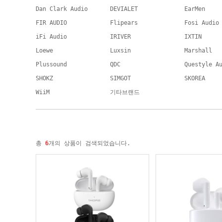
Dan Clark Audio
DEVIALET
EarMen
FIR AUDIO
Flipears
Fosi Audio
iFi Audio
IRIVER
IXTIN
Loewe
Luxsin
Marshall
Plussound
QDC
Questyle A
SHOKZ
SIMGOT
SKOREA
WiiM
기타브랜드
총
6
개의 상품이 검색되었습니다.