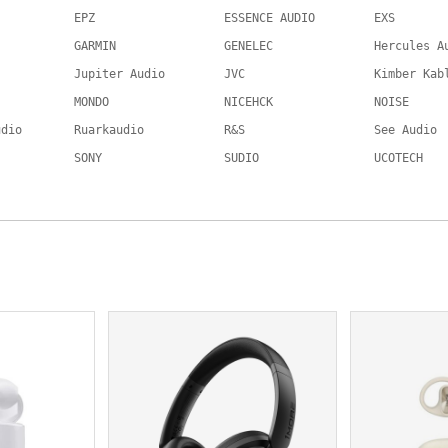
EPZ
ESSENCE AUDIO
EXS
GARMIN
GENELEC
Hercules A
Jupiter Audio
JVC
Kimber Kab
MONDO
NICEHCK
NOISE
udio
Ruarkaudio
R&S
See Audio
SONY
SUDIO
UCOTECH