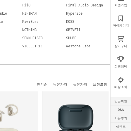
FiiO
Final Audio Design
회원가입
udio
HIFIMAN
Hyperice
le
KiwiEars
KOSS
마이페이지
NOTHING
ORIVETI
SENNHEISER
SHURE
VIOLECTRIC
Westone Labs
장바구니
회원혜택
인기순
낮은가격
높은가격
브랜드명
배송조회
입금확인
Q&A
사용후기
이벤트