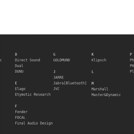
D
G
K
P
c
Direct Sound
GOLDMUND
Klipsch
Ph
Dual
PH
DUNU
Pl
J
L
JARRE
E
Jabra[Bluetooth]
M
Elago
JVC
Marshall
Etymotic Research
Master&Dynamic
F
Fender
FOCAL
Final Audio Design