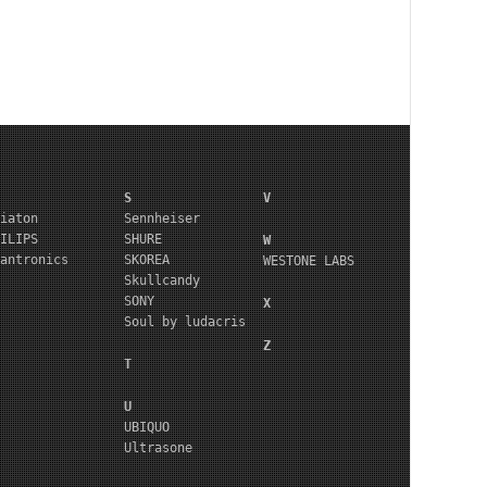
S
V
iaton
Sennheiser
ILIPS
SHURE
W
antronics
SKOREA
WESTONE LABS
Skullcandy
SONY
X
Soul by ludacris
Z
T
U
UBIQUO
Ultrasone