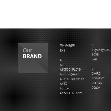
B
자사브랜드
Beyerdynami
EXS
BOSE
B&W
A
ADL
C
ATOMIC FLOYD
CHORD
Audio Quest
Comply™
Audio Technica
CRESYN
AWEI
COWON
Apple
Astell & Kern