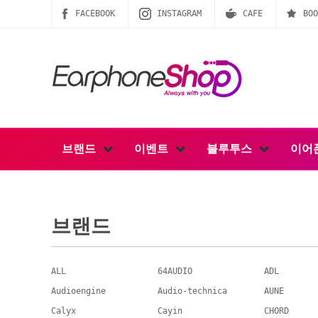
FACEBOOK
INSTAGRAM
CAFE
BOO
브랜드
이벤트
블루투스
이어
브랜드
ALL
64AUDIO
ADL
Audioengine
Audio-technica
AUNE
Calyx
Cayin
CHORD