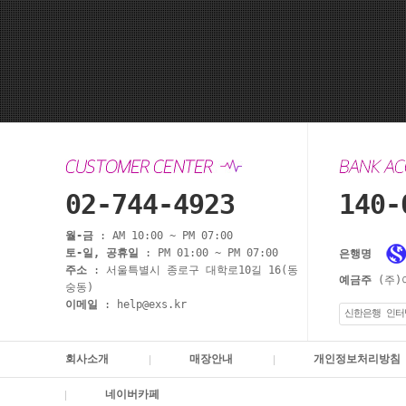
02-744-4923
140-
월-금
: AM 10:00 ~ PM 07:00
토-일, 공휴일
: PM 01:00 ~ PM 07:00
은행명
주소
: 서울특별시 종로구 대학로10길 16(동
예금주
(주)
숭동)
이메일
: help@exs.kr
신한은행 인터
회사소개
매장안내
개인정보처리방침
네이버카페