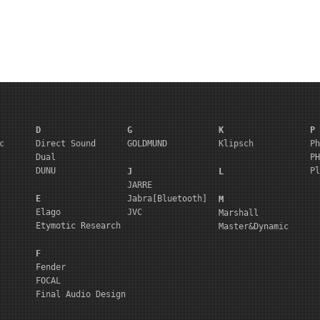
D
G
K
P
c
Direct Sound
GOLDMUND
Klipsch
Ph
Dual
PH
DUNU
Pl
J
L
JARRE
E
Jabra[Bluetooth]
M
Elago
JVC
Marshall
Etymotic Research
Master&Dynamic
F
Fender
FOCAL
Final Audio Design