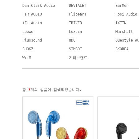
Dan Clark Audio
DEVIALET
EarMen
FIR AUDIO
Flipears
Fosi Audio
iFi Audio
IRIVER
IXTIN
Loewe
Luxsin
Marshall
Plussound
QDC
Questyle A
SHOKZ
SIMGOT
SKOREA
WiiM
기타브랜드
총
7
개의 상품이 검색되었습니다.