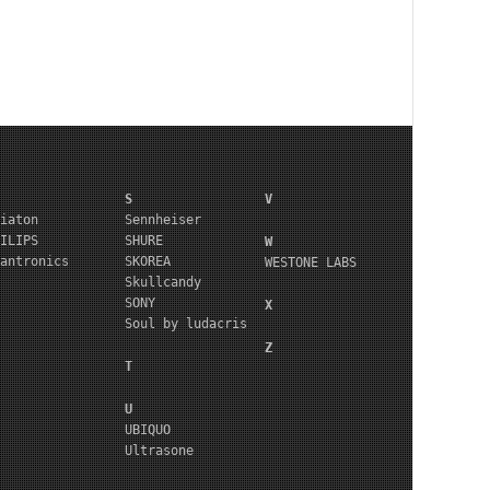
S
V
iaton
Sennheiser
ILIPS
SHURE
W
antronics
SKOREA
WESTONE LABS
Skullcandy
SONY
X
Soul by ludacris
Z
T
U
UBIQUO
Ultrasone