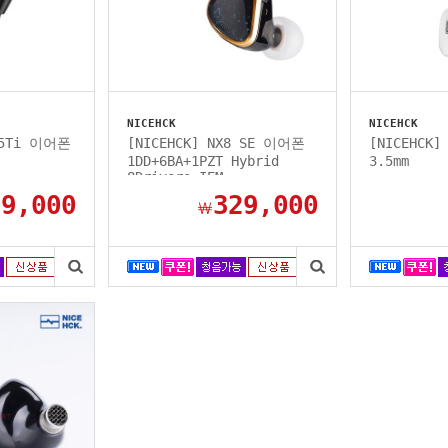
NICEHCK
NICEHCK
X25Ti 이어폰
[NICEHCK] NX8 SE 이어폰
[NICEHCK
1DD+6BA+1PZT Hybrid
3.5mm
8Drivers IEM
99,000
329,000
￦