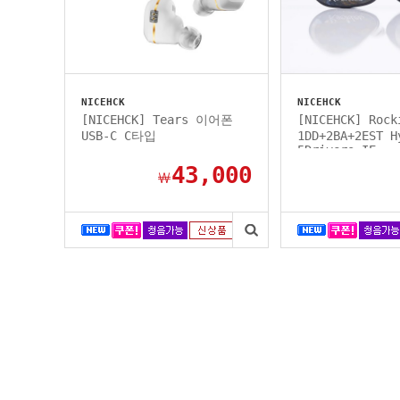
NICEHCK
NICEHCK
[NICEHCK] Tears 이어폰
[NICEHCK] Ro
USB-C C타입
1DD+2BA+2EST H
5Drivers IE...
43,000
￦