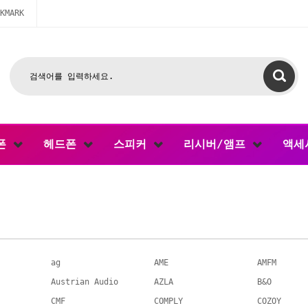
KMARK
폰
헤드폰
스피커
리시버/앰프
액세
ag
AME
AMFM
Austrian Audio
AZLA
B&O
CMF
COMPLY
COZOY