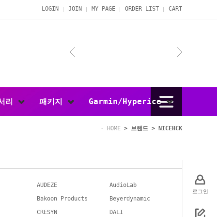
LOGIN
JOIN
MY PAGE
ORDER LIST
CART
서리
패키지
Garmin/Hyperice
HOME
>
브랜드
>
NICEHCK
AUDEZE
AudioLab
로그인
Bakoon Products
Beyerdynamic
CRESYN
DALI