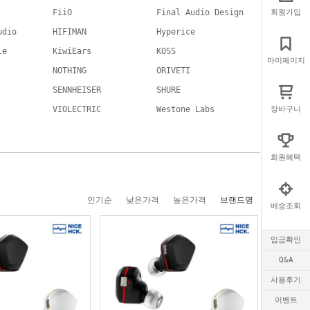
FiiO
Final Audio Design
회원가입
udio
HIFIMAN
Hyperice
le
KiwiEars
KOSS
마이페이지
NOTHING
ORIVETI
SENNHEISER
SHURE
VIOLECTRIC
Westone Labs
장바구니
회원혜택
인기순
낮은가격
높은가격
브랜드명
배송조회
입금확인
Q&A
사용후기
이벤트