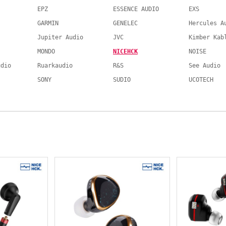
EPZ
ESSENCE AUDIO
EXS
GARMIN
GENELEC
Hercules A
Jupiter Audio
JVC
Kimber Kab
MONDO
NICEHCK
NOISE
udio
Ruarkaudio
R&S
See Audio
SONY
SUDIO
UCOTECH