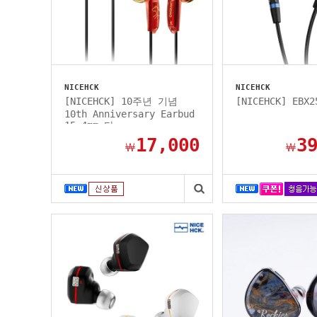
NICEHCK
NICEHCK
[NICEHCK] 10주년 기념
[NICEHCK] EB
10th Anniversary Earbud
15.4mm 다...
17,000
3
￦
￦