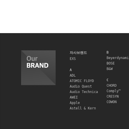
B
자사브랜드
Beyerdynami
EXS
BOSE
B&W
A
ADL
C
ATOMIC FLOYD
CHORD
Audio Quest
Comply™
Audio Technica
CRESYN
AWEI
COWON
Apple
Astell & Kern