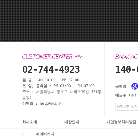
02-744-4923
140-
월-금
: AM 10:00 ~ PM 07:00
토-일, 공휴일
: PM 01:00 ~ PM 07:00
은행명
주소
: 서울특별시 종로구 대학로10길 16(동
예금주
(주)
숭동)
이메일
: help@exs.kr
신한은행 인터
회사소개
매장안내
개인정보처리방침
네이버카페