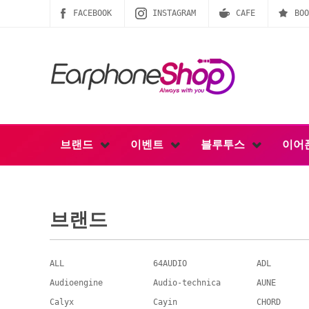
FACEBOOK
INSTAGRAM
CAFE
BOO
브랜드
이벤트
블루투스
이어
브랜드
ALL
64AUDIO
ADL
Audioengine
Audio-technica
AUNE
Calyx
Cayin
CHORD