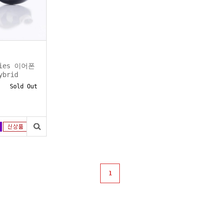
ckies 이어폰
ybrid
Sold Out
1