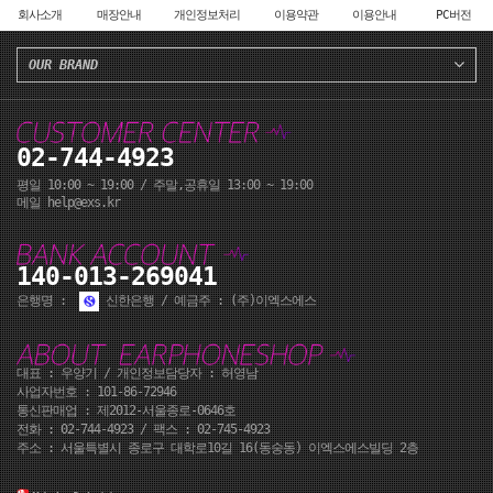
회사소개
매장안내
개인정보처리
이용약관
이용안내
PC버전
OUR BRAND
02-744-4923
평일 10:00 ~ 19:00 / 주말,공휴일 13:00 ~ 19:00
메일 help@exs.kr
140-013-269041
은행명 :
신한은행 / 예금주 : (주)이엑스에스
대표 : 우양기 / 개인정보담당자 : 허영남
사업자번호 : 101-86-72946
통신판매업 : 제2012-서울종로-0646호
전화 :
02-744-4923
/ 팩스 : 02-745-4923
주소 : 서울특별시 종로구 대학로10길 16(동숭동) 이엑스에스빌딩 2층