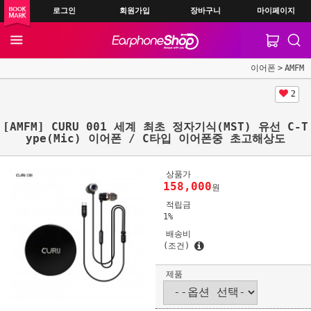
로그인
회원가입
장바구니
마이페이지
이어폰
AMFM
2
[AMFM] CURU 001 세계 최초 정자기식(MST) 유선 C-T
ype(Mic) 이어폰 / C타입 이어폰중 초고해상도
상품가
158,000
원
적립금
1%
배송비
(조건)
제품