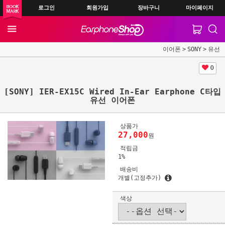
로그인
회원가입
장바구니
마이페이지
이어폰
SONY
유선
0
[SONY] IER-EX15C Wired In-Ear Earphone C타입
유선 이어폰
상품가
27,000
원
적립금
1%
배송비
개별(고정추가)
색상