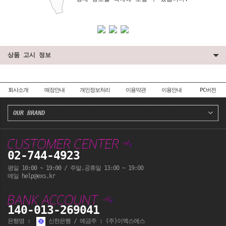
상품 고시 정보
회사소개
매장안내
개인정보처리
이용약관
이용안내
PC버전
OUR BRAND
페이코 ID로 페이코
PA
02-744-4923
평일 10:00 ~ 19:00 / 주말,공휴일 13:00 ~ 19:00
메일 help@exs.kr
140-013-269041
은행명 :
신한은행 / 예금주 : (주)이엑스에스