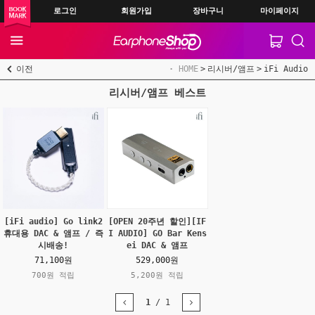
로그인
회원가입
장바구니
마이페이지
이전
HOME
리시버/앰프
iFi Audio
리시버/앰프 베스트
[iFi audio] Go link2
[OPEN 20주년 할인][IF
휴대용 DAC & 앰프 / 즉
I AUDIO] GO Bar Kens
시배송!
ei DAC & 앰프
71,100원
529,000원
700원 적립
5,200원 적립
1
/
1