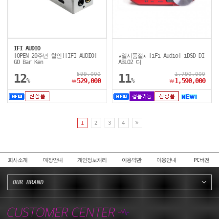
IFI AUDIO
[OPEN 20주년 할인][IFI AUDIO]
★일시품절★ [iFi Audio] iDSD DI
GO Bar Ken
ABLO2 디
599,000
1,790,000
12
11
%
529,000
%
1,590,000
￦
￦
1
2
3
4
회사소개
매장안내
개인정보처리
이용약관
이용안내
PC버전
OUR BRAND