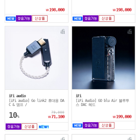
198,000
198,000
￦
￦
iFi audio
iFi
[iFi audio] Go link2 휴대용 DA
[iFi Audio] GO blu Air 블루투
C & 앰프 /
스 DAC 헤드
79,000
10
%
71,100
199,000
￦
￦