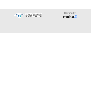
∧
TOP