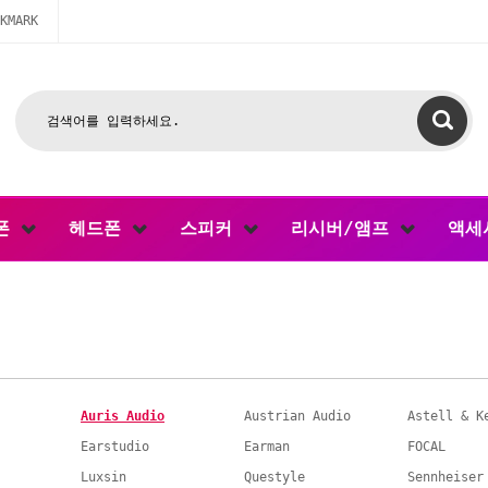
KMARK
폰
헤드폰
스피커
리시버/앰프
액세
Auris Audio
Austrian Audio
Astell & K
Earstudio
Earman
FOCAL
Luxsin
Questyle
Sennheiser