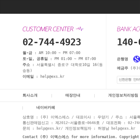
02-744-4923
140-
월-금
: AM 10:00 ~ PM 07:00
토-일, 공휴일
: PM 01:00 ~ PM 07:00
은행명
주소
: 서울특별시 종로구 대학로10길 16(동
예금주
(주)
숭동)
이메일
: help@exs.kr
신한은행 인터
회사소개
매장안내
개인정보처리방침
네이버카페
상호명 : (주) 이엑스에스 / 대표이사 : 우양기 / 주소 : 서울특
통신판매업신고 : 제2012-서울종로-0646호 / 대표전화 : 02-744-
문의 : help@exs.kr/ 개인정보책임자 : 허영남 help@exs.kr
Contact (주) 이엑스에스 for more information. Copyrigh