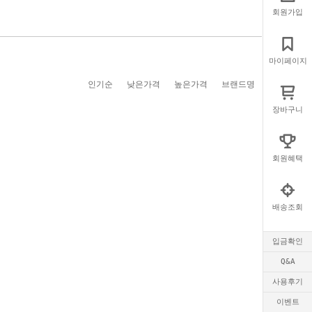
회원가입
마이페이지
인기순
낮은가격
높은가격
브랜드명
장바구니
회원혜택
배송조회
입금확인
Q&A
사용후기
이벤트