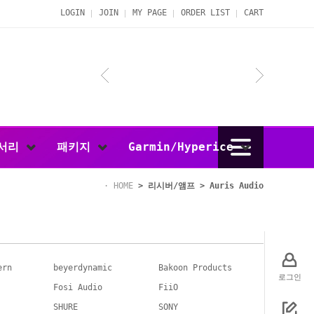
LOGIN
JOIN
MY PAGE
ORDER LIST
CART
서리
패키지
Garmin/Hyperice
HOME
>
리시버/앰프
>
Auris Audio
ern
beyerdynamic
Bakoon Products
로그인
Fosi Audio
FiiO
SHURE
SONY