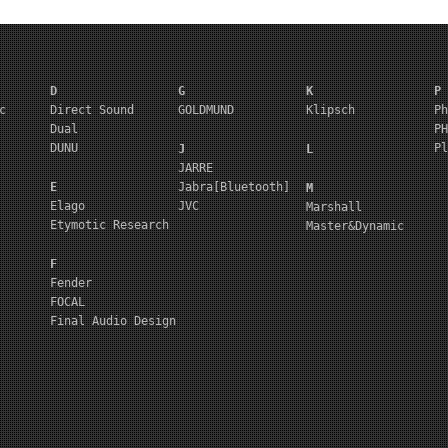
D
G
K
P
c
Direct Sound
GOLDMUND
Klipsch
Ph
Dual
PH
DUNU
Pl
J
L
JARRE
E
Jabra[Bluetooth]
M
Elago
JVC
Marshall
Etymotic Research
Master&Dynamic
F
Fender
FOCAL
Final Audio Design