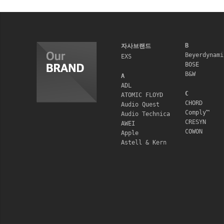
B
자사브랜드
Beyerdynami
EXS
BOSE
B&W
A
ADL
C
ATOMIC FLOYD
CHORD
Audio Quest
Comply™
Audio Technica
CRESYN
AWEI
COWON
Apple
Astell & Kern