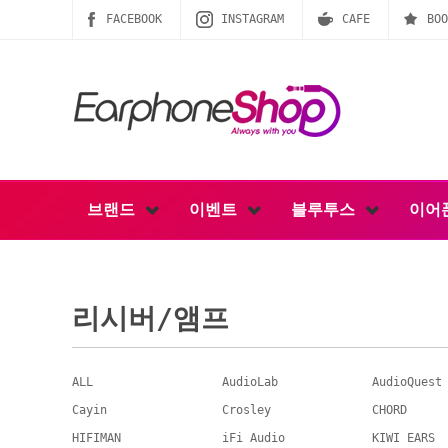
FACEBOOK
INSTAGRAM
CAFE
BOO
브랜드
이벤트
블루투스
이어
리시버/앰프
ALL
AudioLab
AudioQuest
Cayin
Crosley
CHORD
HIFIMAN
iFi Audio
KIWI EARS