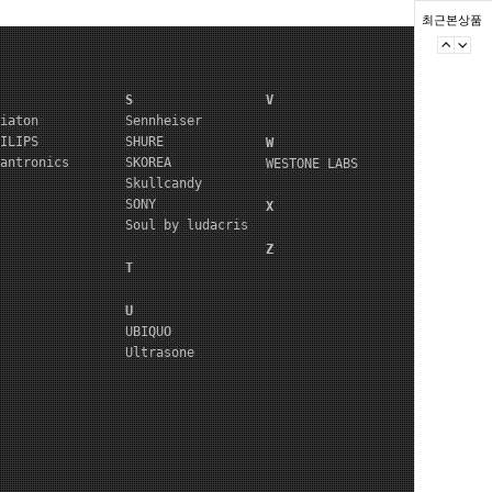
최근본상품
S
V
iaton
Sennheiser
ILIPS
SHURE
W
antronics
SKOREA
WESTONE LABS
Skullcandy
SONY
X
Soul by ludacris
Z
T
U
UBIQUO
Ultrasone