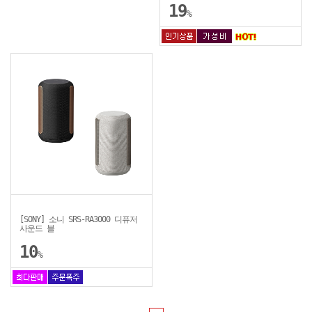
19
%
[SONY] 소니 SRS-RA3000 디퓨저
사운드 블
10
%