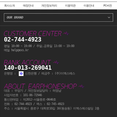
회사소개
매장안내
개인정보처리
이용약관
이용안내
PC버전
OUR BRAND
02-744-4923
평일 10:00 ~ 19:00 / 주말,공휴일 13:00 ~ 19:00
메일 help@exs.kr
140-013-269041
은행명 :
신한은행 / 예금주 : (주)이엑스에스
대표 : 우양기 / 개인정보담당자 : 허영남
사업자번호 : 101-86-72946
통신판매업 : 제2012-서울종로-0646호
전화 :
02-744-4923
/ 팩스 : 02-745-4923
주소 : 서울특별시 종로구 대학로10길 16(동숭동) 이엑스에스빌딩 2층