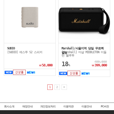
SUDIO
Marshall/서울지역 당일 무료퀵
[SUDIO] 에스투 S2 스피커
[Marshall] 마샬 MIDDLETON 미들
발송
턴 블루투
489,000
18
58,000
%
399,000
￦
￦
1
2
회사소개
매장안내
개인정보처리
이용약관
이용안내
PC버전