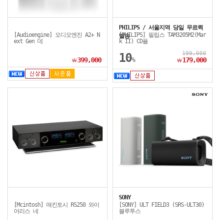
PHILIPS / 서울지역 당일 무료퀵
[Audioengine] 오디오엔진 A2+ N
[PHILIPS] 필립스 TAM3205M2(Mar
발송
ext Gen 데
k II) CD플
199,000
10
399,000
%
179,000
￦
￦
SONY
[Mcintosh] 매킨토시 RS250 와이
[SONY] ULT FIELD3 (SRS-ULT30)
어리스 네
블루투스