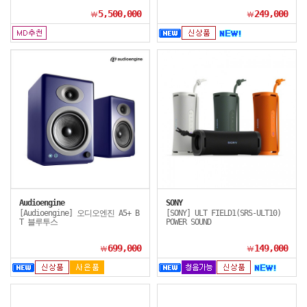
5,500,000
249,000
￦
￦
Audioengine
SONY
[Audioengine] 오디오엔진 A5+ B
[SONY] ULT FIELD1(SRS-ULT10)
T 블루투스
POWER SOUND
699,000
149,000
￦
￦