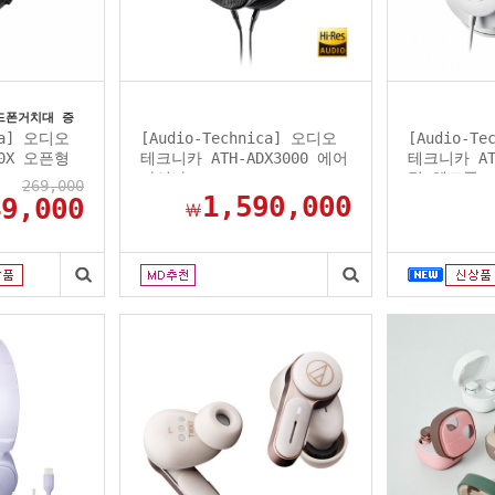
드폰거치대 증
ica] 오디오
[Audio-Technica] 오디오
[Audio-T
50X 오픈형
테크니카 ATH-ADX3000 에어
테크니카 AT
다이나...
링 헤드폰..
269,000
1,590,000
49,000
￦