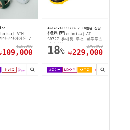
ica
Audio-technica / 10만원 상당
사은품 증정
chnica] ATH-
[Audio-technica］AT-
/ 완전무선이어폰 /
SB727 휴대용 무선 블루투스
턴테이블...
119,000
18
279,000
%
109,000
229,000
￦
￦