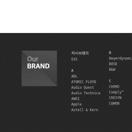
B
자사브랜드
Beyerdynami
EXS
BOSE
B&W
A
ADL
C
ATOMIC FLOYD
CHORD
Audio Quest
Comply™
Audio Technica
CRESYN
AWEI
COWON
Apple
Astell & Kern