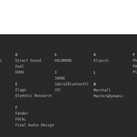
D
G
K
P
c
Direct Sound
GOLDMUND
Klipsch
Ph
Dual
PH
DUNU
Pl
J
L
JARRE
E
Jabra[Bluetooth]
M
Elago
JVC
Marshall
Etymotic Research
Master&Dynamic
F
Fender
FOCAL
Final Audio Design