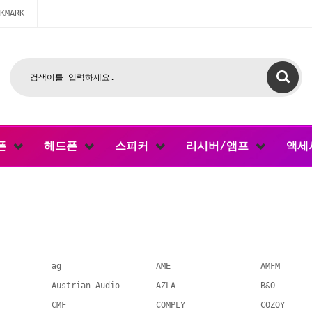
KMARK
폰
헤드폰
스피커
리시버/앰프
액세
ag
AME
AMFM
Austrian Audio
AZLA
B&O
CMF
COMPLY
COZOY