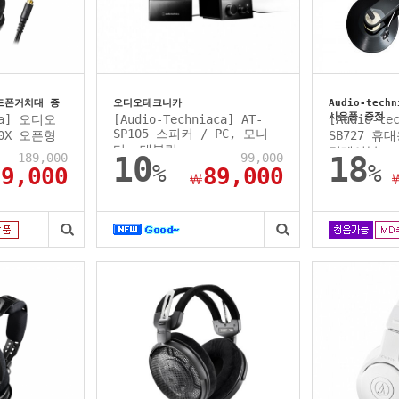
드폰거치대 증
오디오테크니카
Audio-tech
사은품 증정
ica] 오디오
[Audio-Techniaca] AT-
[Audio-te
SP105 스피커 / PC, 모니
30X 오픈형
SB727 휴
터, 태블릿,...
턴테이블..
189,000
10
99,000
18
%
%
79,000
89,000
￦