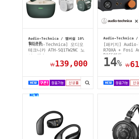
Audio-Technica /
Audio-Technica / 멤버쉽 10%
할인쿠폰
[Audio-Technica] 오디오
[패키지] Audio-
테크니카 ATH-SQ1TW2NC 노
R70XA + Fosi A
DAC&헤드...
이즈캔슬...
14
%
139,000
6
￦
￦