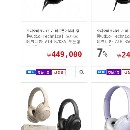
오디오테크니카 / 헤드폰거치대 증
오디오테크니카 / 헤
정
정
[Audio-Technica] 오디오
[Audio-Techn
테크니카 ATH-R70XA 오픈형
테크니카 ATH-R
레퍼런...
모니터링...
7
%
449,000
2
￦
￦