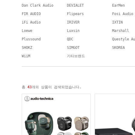
Dan Clark Audio
DEVIALET
EarMen
FIR AUDIO
Flipears
Fosi Audio
iFi Audio
IRIVER
IXTIN
Loewe
Luxsin
Marshall
Plussound
QDC
Questyle A
SHOKZ
SIMGOT
SKOREA
WiiM
기타브랜드
총
43
개의 상품이 검색되었습니다.