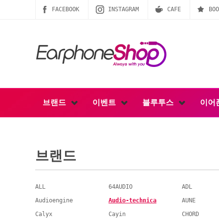
FACEBOOK
INSTAGRAM
CAFE
BOO
브랜드
이벤트
블루투스
이어
브랜드
ALL
64AUDIO
ADL
Audioengine
Audio-technica
AUNE
Calyx
Cayin
CHORD