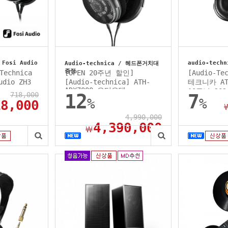
 Fosi Audio
audio-techn
Audio-technica / 헤드폰거치대
증정
Technica
[OPEN 20주년 할인]
[Audio-T
udio ZH3
[Audio-technica] ATH-
테크니카 ATH
ADX7000 오디오테...
10주년 202
718,000
12
7
%
%
18,000
4,990,000
4,390,000
￦