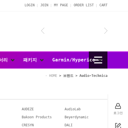
LOGIN
JOIN
MY PAGE
ORDER LIST
CART
서리
패키지
Garmin/Hyperice
HOME
>
브랜드
>
Audio-Technica
AUDEZE
AudioLab
로그인
Bakoon Products
Beyerdynamic
CRESYN
DALI