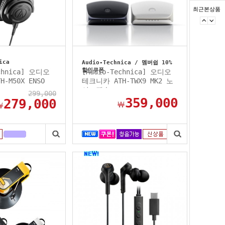
최근본상품
ica
Audio-Technica / 멤버쉽 10%
할인쿠폰
echnica] 오디오
[Audio-Technica] 오디오
-M50X ENSO
테크니카 ATH-TWX9 MK2 노
...
이즈캔슬...
299,000
359,000
279,000
￦
￦