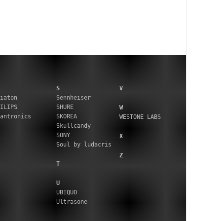
S
V
iaton
Sennheiser
ILIPS
SHURE
W
antronics
SKOREA
WESTONE LABS
Skullcandy
SONY
X
Soul by ludacris
Z
T
U
UBIQUO
Ultrasone