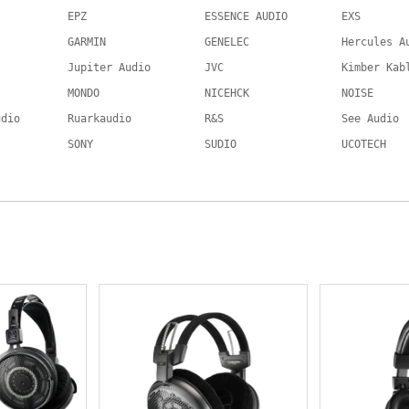
EPZ
ESSENCE AUDIO
EXS
GARMIN
GENELEC
Hercules A
Jupiter Audio
JVC
Kimber Kab
MONDO
NICEHCK
NOISE
udio
Ruarkaudio
R&S
See Audio
SONY
SUDIO
UCOTECH