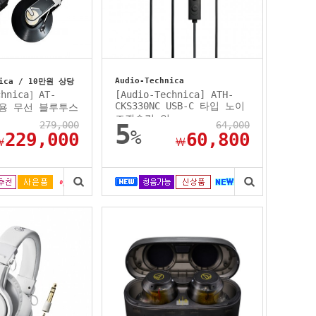
Audio-Technica
nica / 10만원 상당
chnica］AT-
[Audio-Technica] ATH-
CKS330NC USB-C 타입 노이
대용 무선 블루투스
즈캔슬링 인...
.
279,000
5
64,000
%
229,000
60,800
￦
￦