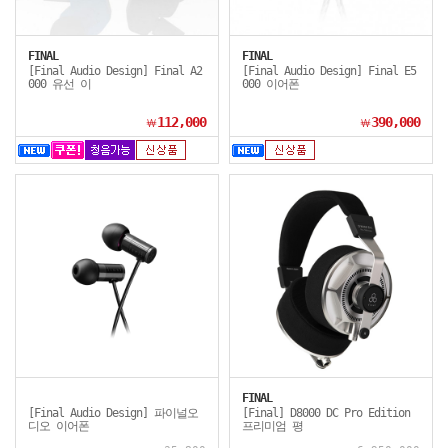
FINAL
FINAL
[Final Audio Design] Final A2
[Final Audio Design] Final E5
000 유선 이
000 이어폰
112,000
390,000
￦
￦
FINAL
[Final Audio Design] 파이널오
[Final] D8000 DC Pro Edition
디오 이어폰
프리미엄 평