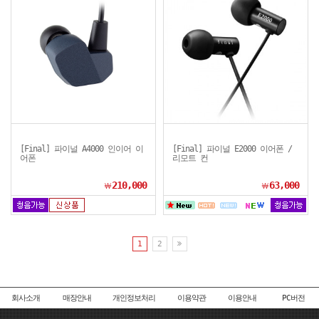
[Final] 파이널 A4000 인이어 이
[Final] 파이널 E2000 이어폰 /
어폰
리모트 컨
210,000
63,000
￦
￦
1
2
회사소개
매장안내
개인정보처리
이용약관
이용안내
PC버전