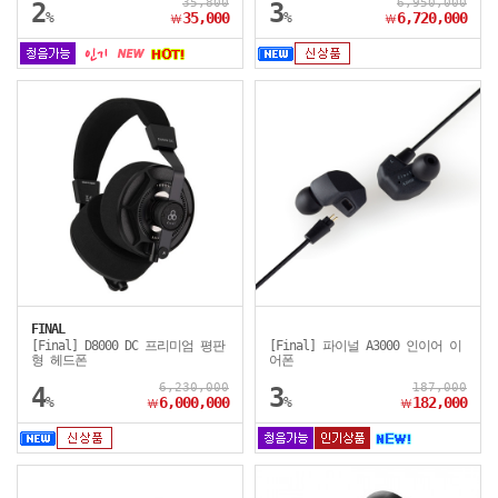
35,800
6,950,000
2
3
%
35,000
%
6,720,000
￦
￦
FINAL
[Final] D8000 DC 프리미엄 평판
[Final] 파이널 A3000 인이어 이
형 헤드폰
어폰
6,230,000
187,000
4
3
%
6,000,000
%
182,000
￦
￦