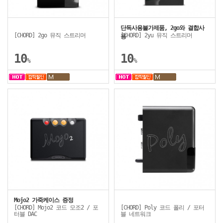
단독사용불가제품, 2go와 결합사
[CHORD] 2go 뮤직 스트리머
[CHORD] 2yu 뮤직 스트리머
용
10
10
%
%
Mojo2 가죽케이스 증정
[CHORD] Mojo2 코드 모조2 / 포
[CHORD] Poly 코드 폴리 / 포터
터블 DAC
블 네트워크