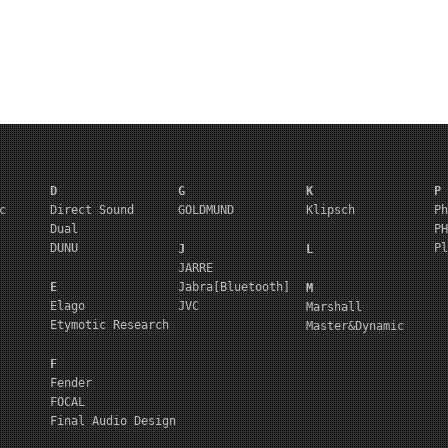
D
G
K
P
c
Direct Sound
GOLDMUND
Klipsch
Ph
Dual
PH
DUNU
Pl
J
L
JARRE
E
Jabra[Bluetooth]
M
Elago
JVC
Marshall
Etymotic Research
Master&Dynamic
F
Fender
FOCAL
Final Audio Design