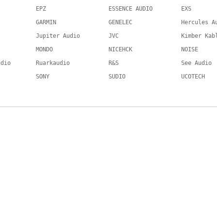
EPZ
ESSENCE AUDIO
EXS
GARMIN
GENELEC
Hercules A
Jupiter Audio
JVC
Kimber Kab
MONDO
NICEHCK
NOISE
udio
Ruarkaudio
R&S
See Audio
SONY
SUDIO
UCOTECH