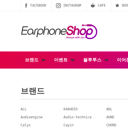
FACEBOOK
INSTAGRAM
CAFE
BOO
브랜드
이벤트
블루투스
이어
브랜드
ALL
64AUDIO
ADL
Audioengine
Audio-technica
AUNE
Calyx
Cayin
CHORD