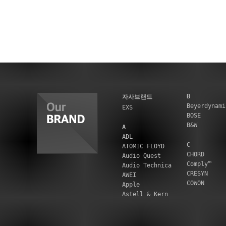
B
자사브랜드
Beyerdynami
EXS
BOSE
B&W
A
ADL
C
ATOMIC FLOYD
CHORD
Audio Quest
Comply™
Audio Technica
CRESYN
AWEI
COWON
Apple
Astell & Kern