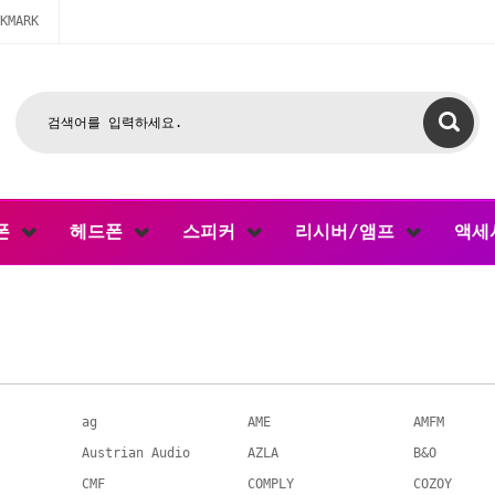
KMARK
폰
헤드폰
스피커
리시버/앰프
액세
ag
AME
AMFM
Austrian Audio
AZLA
B&O
CMF
COMPLY
COZOY