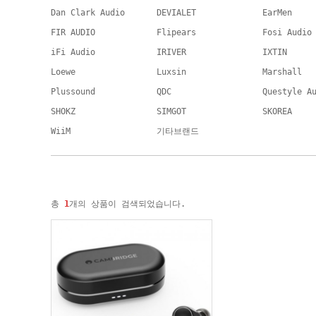
Dan Clark Audio
DEVIALET
EarMen
FIR AUDIO
Flipears
Fosi Audio
iFi Audio
IRIVER
IXTIN
Loewe
Luxsin
Marshall
Plussound
QDC
Questyle A
SHOKZ
SIMGOT
SKOREA
WiiM
기타브랜드
총
1
개의 상품이 검색되었습니다.