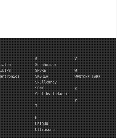
S
V
iaton
Sennheiser
ILIPS
SHURE
W
antronics
SKOREA
WESTONE LABS
Skullcandy
SONY
X
Soul by ludacris
Z
T
U
UBIQUO
Ultrasone