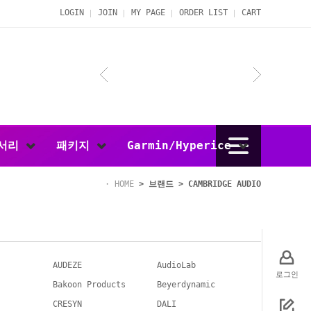
LOGIN
JOIN
MY PAGE
ORDER LIST
CART
서리
패키지
Garmin/Hyperice
HOME
>
브랜드
>
CAMBRIDGE AUDIO
AUDEZE
AudioLab
로그인
Bakoon Products
Beyerdynamic
CRESYN
DALI