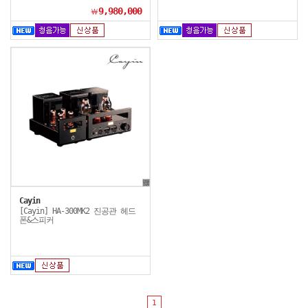
9,980,000
￦
Cayin
[Cayin] HA-300MK2 진공관 헤드
폰&스피커
1