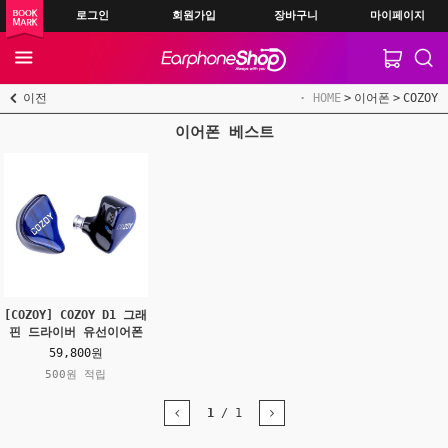
로그인
회원가입
장바구니
마이페이지
이전
HOME
이어폰
COZOY
이어폰 베스트
[COZOY] COZOY D1 그래
핀 드라이버 유선이어폰
59,800원
500원 적립
1
/
1