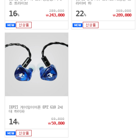
조 트라이브
라이버 하
289,000
369,000
16
22
%
243,000
%
289,000
￦
￦
[EPZ] 게이밍이어폰 EPZ G10 2세
대 하이파
69,800
14
%
59,800
￦