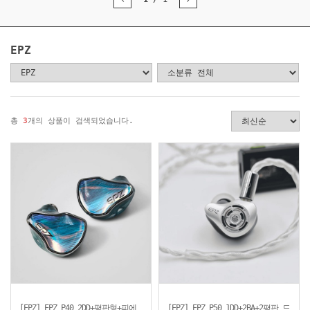
EPZ
총
3
개의 상품이 검색되었습니다.
[EPZ] EPZ P40 2DD+평판형+피에
[EPZ] EPZ P50 1DD+2BA+2평판 드