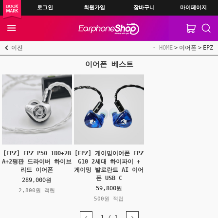
로그인
회원가입
장바구니
마이페이지
이전
HOME
이어폰
EPZ
이어폰 베스트
[EPZ] EPZ P50 1DD+2B
[EPZ] 게이밍이어폰 EPZ
A+2평판 드라이버 하이브
G10 2세대 하이파이 +
리드 이어폰
게이밍 발로란트 AI 이어
폰 USB C
289,000원
59,800원
2,800원 적립
500원 적립
1
/
1