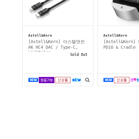
Astell&Kern
Astell&Kern
[Astell&Kern] 아스텔앤컨
[Astell&Kern
AK HC4 DAC / Type-C,
PD10 & Cradle
Lightning...
Sold Out