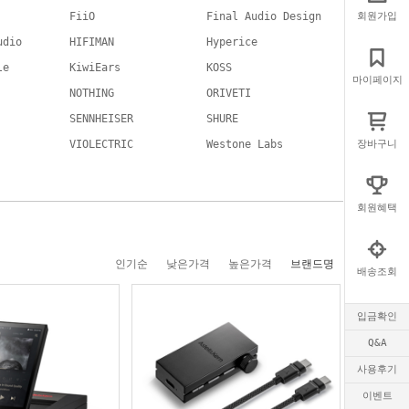
FiiO
Final Audio Design
회원가입
udio
HIFIMAN
Hyperice
le
KiwiEars
KOSS
마이페이지
NOTHING
ORIVETI
SENNHEISER
SHURE
VIOLECTRIC
Westone Labs
장바구니
회원혜택
인기순
낮은가격
높은가격
브랜드명
배송조회
입금확인
Q&A
사용후기
이벤트