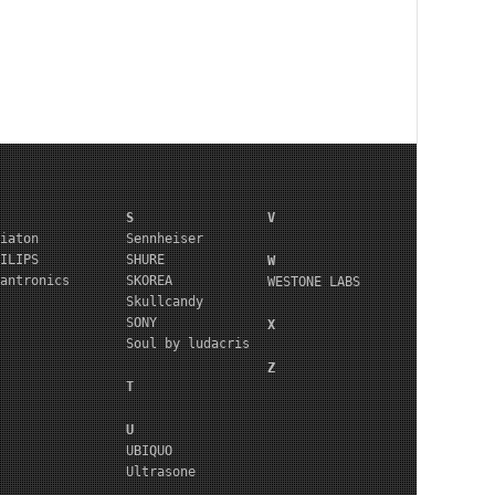
S
V
iaton
Sennheiser
ILIPS
SHURE
W
antronics
SKOREA
WESTONE LABS
Skullcandy
SONY
X
Soul by ludacris
Z
T
U
UBIQUO
Ultrasone