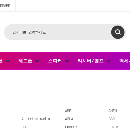
KMARK
폰
헤드폰
스피커
리시버/앰프
액세
ag
AME
AMFM
Austrian Audio
AZLA
B&O
CMF
COMPLY
COZOY