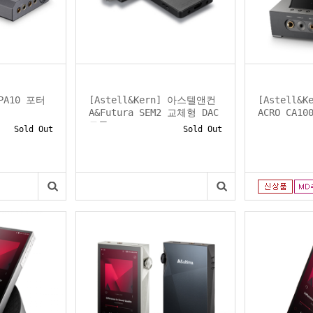
 PA10 포터
[Astell&Kern] 아스텔앤컨
[Astell&
A&Futura SEM2 교체형 DAC
ACRO CA1
모듈
Sold Out
Sold Out