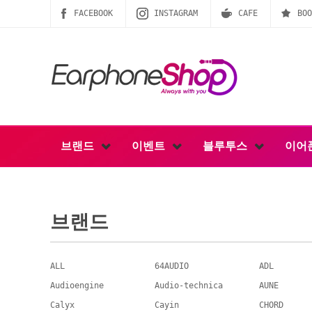
FACEBOOK
INSTAGRAM
CAFE
BOO
브랜드
이벤트
블루투스
이어
브랜드
ALL
64AUDIO
ADL
Audioengine
Audio-technica
AUNE
Calyx
Cayin
CHORD