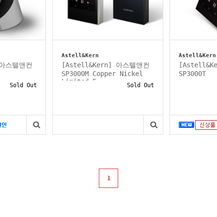
Astell&Kern
Astell&Kern
] 아스텔앤컨
[Astell&Kern] 아스텔앤컨
[Astell&
SP3000M Copper Nickel
SP3000T
Limited E...
Sold Out
Sold Out
1