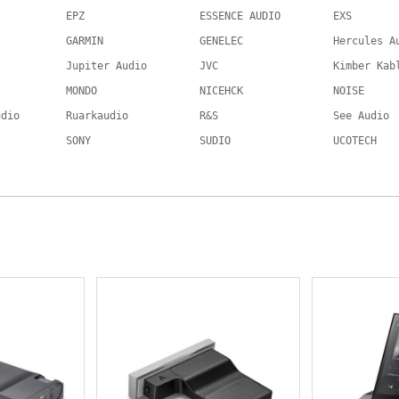
EPZ
ESSENCE AUDIO
EXS
GARMIN
GENELEC
Hercules A
Jupiter Audio
JVC
Kimber Kab
MONDO
NICEHCK
NOISE
udio
Ruarkaudio
R&S
See Audio
SONY
SUDIO
UCOTECH