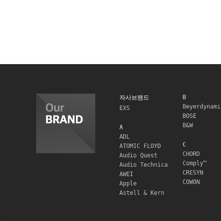
B
자사브랜드
Beyerdynami
EXS
BOSE
B&W
A
ADL
C
ATOMIC FLOYD
CHORD
Audio Quest
Comply™
Audio Technica
CRESYN
AWEI
COWON
Apple
Astell & Kern