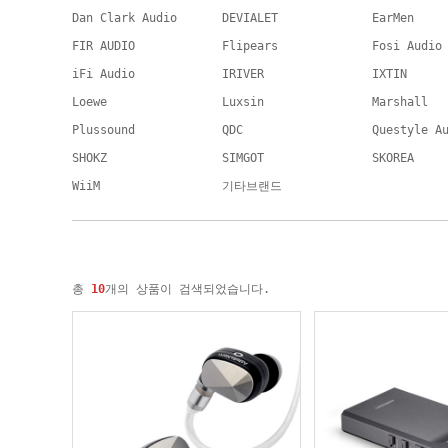
Dan Clark Audio
DEVIALET
EarMen
FIR AUDIO
Flipears
Fosi Audio
iFi Audio
IRIVER
IXTIN
Loewe
Luxsin
Marshall
Plussound
QDC
Questyle A
SHOKZ
SIMGOT
SKOREA
WiiM
기타브랜드
총
10
개의 상품이 검색되었습니다.