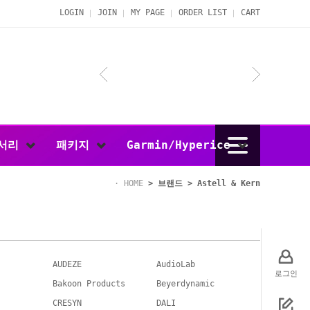
LOGIN
JOIN
MY PAGE
ORDER LIST
CART
서리
패키지
Garmin/Hyperice
HOME
>
브랜드
>
Astell & Kern
AUDEZE
AudioLab
로그인
Bakoon Products
Beyerdynamic
CRESYN
DALI