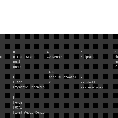
D
G
K
P
c
Direct Sound
GOLDMUND
Klipsch
Ph
Dual
PH
DUNU
Pl
J
L
JARRE
E
Jabra[Bluetooth]
M
Elago
JVC
Marshall
Etymotic Research
Master&Dynamic
F
Fender
FOCAL
Final Audio Design