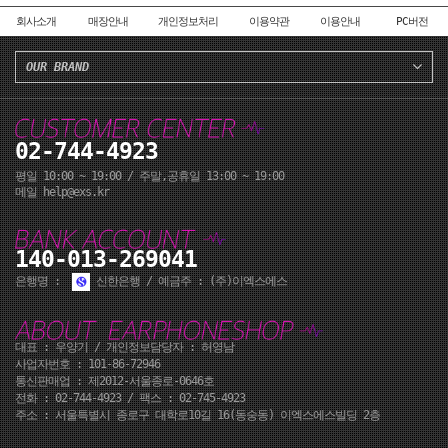
회사소개
매장안내
개인정보처리
이용약관
이용안내
PC버전
OUR BRAND
02-744-4923
평일 10:00 ~ 19:00 / 주말,공휴일 13:00 ~ 19:00
메일 help@exs.kr
140-013-269041
은행명 :
신한은행 / 예금주 : (주)이엑스에스
대표 : 우양기 / 개인정보담당자 : 허영남
사업자번호 : 101-86-72946
통신판매업 : 제2012-서울종로-0646호
전화 :
02-744-4923
/ 팩스 : 02-745-4923
주소 : 서울특별시 종로구 대학로10길 16(동숭동) 이엑스에스빌딩 2층