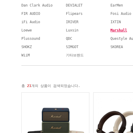
Dan Clark Audio
DEVIALET
EarMen
FIR AUDIO
Flipears
Fosi Audio
iFi Audio
IRIVER
IXTIN
Loewe
Luxsin
Marshall
Plussound
QDC
Questyle A
SHOKZ
SIMGOT
SKOREA
WiiM
기타브랜드
총
21
개의 상품이 검색되었습니다.