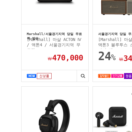
Marshall/서울경기지역 당일 무료
서울경기지역 당일 무
퀵 발송
[Marshall] 마샬 ACTON Ⅳ
[Marshall] 마샬
/ 액톤4 / 서울경기지역 무
액톤3 블루투스 스
료퀵...
가지 색...
24
%
470,000
3
￦
￦