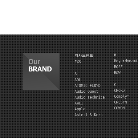
B
자사브랜드
Beyerdynami
EXS
BOSE
B&W
A
ADL
C
ATOMIC FLOYD
CHORD
Audio Quest
Comply™
Audio Technica
CRESYN
AWEI
COWON
Apple
Astell & Kern