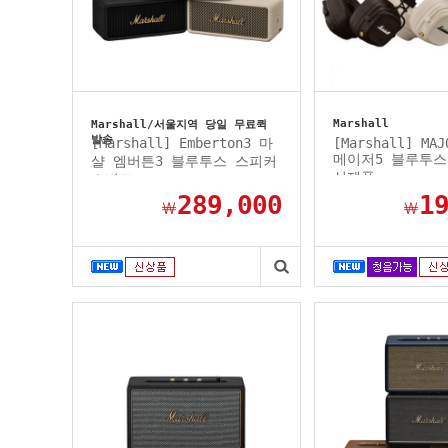
Marshall
Marshall/서울지역 당일 무료퀵
발송
[Marshall] Emberton3 마
[Marshall] MAJ
메이저5 블루투스
샬 엠버튼3 블루투스 스피커
신제품...
소비코...
289,000
1
￦
￦