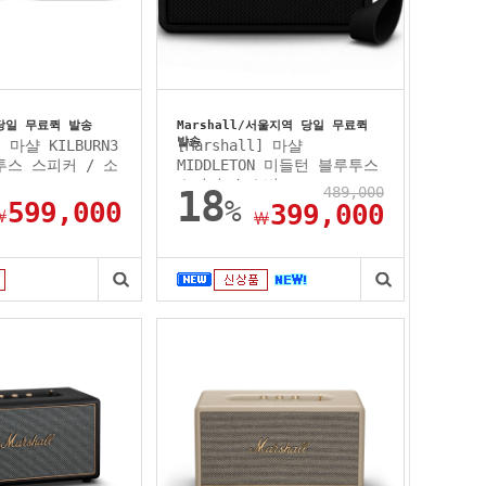
당일 무료퀵 발송
Marshall/서울지역 당일 무료퀵
발송
] 마샬 KILBURN3
[Marshall] 마샬
투스 스피커 / 소
MIDDLETON 미들턴 블루투스
스피커 / 소비...
18
489,000
%
599,000
399,000
￦
￦