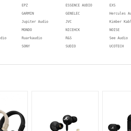
EPZ
ESSENCE AUDIO
EXS
GARMIN
GENELEC
Hercules A
Jupiter Audio
JVC
Kimber Kab
MONDO
NICEHCK
NOISE
udio
Ruarkaudio
R&S
See Audio
SONY
SUDIO
UCOTECH