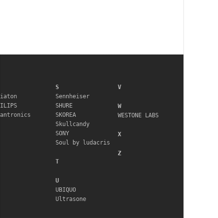
S
V
iaton
Sennheiser
ILIPS
SHURE
W
antronics
SKOREA
WESTONE LABS
Skullcandy
SONY
X
Soul by ludacris
Z
T
U
UBIQUO
Ultrasone