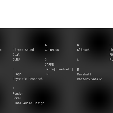
D
G
K
P
c
Direct Sound
GOLDMUND
Klipsch
Ph
Dual
PH
DUNU
Pl
J
L
JARRE
E
Jabra[Bluetooth]
M
Elago
JVC
Marshall
Etymotic Research
Master&Dynamic
F
Fender
FOCAL
Final Audio Design