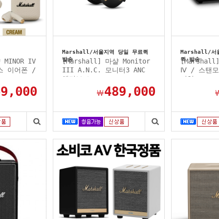
Marshall/서울지역 당일 무료퀵
Marshall
발송
퀵 발송
 MINOR IV
[Marshall] 마샬 Monitor
[Marshall
스 이어폰 /
III A.N.C. 모니터3 ANC
Ⅳ / 스탠
액티브 노...
지역...
69,000
489,000
￦