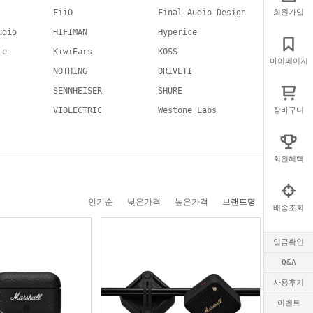
FiiO
Final Audio Design
회원가입
udio
HIFIMAN
Hyperice
le
KiwiEars
KOSS
마이페이지
NOTHING
ORIVETI
SENNHEISER
SHURE
VIOLECTRIC
Westone Labs
장바구니
회원혜택
인기순
낮은가격
높은가격
브랜드명
배송조회
입금확인
Q&A
사용후기
이벤트