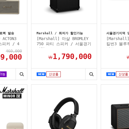
료퀵 발송
Marshall / 최저가 할인가능
서울경기지역 
 ACTON3
[Marshall] 마샬 BROMLEY
[Marshall
피커 / 4
750 파티 스피커 / 서울경기
킬번3 블루
지역...
비코...
460,000
1,790,000
49,000
￦