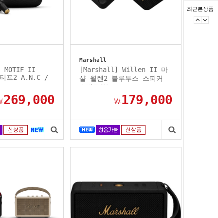
최근본상품
Marshall
] MOTIF II
[Marshall] Willen II 마
모티프2 A.N.C /
샬 윌렌2 블루투스 스피커
...
소비코AV...
269,000
179,000
￦
￦