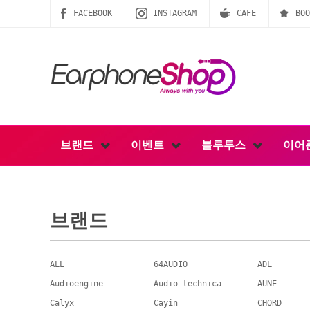
FACEBOOK
INSTAGRAM
CAFE
BOO
브랜드
이벤트
블루투스
이어
브랜드
ALL
64AUDIO
ADL
Audioengine
Audio-technica
AUNE
Calyx
Cayin
CHORD