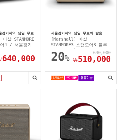
/서울경기지역 당일 무료
서울경기지역 당일 무료퀵 발송
] 마샬 STANMORE
[Marshall] 마샬
모어4 / 서울경기
STANMORE3 스탠모어3 블루
투스 스피커 / 소...
20
640,000
%
640,000
510,000
￦
￦