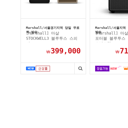
Marshall/서울경기지역 당일 무료
Marshall/서울지역
퀵 발송
발송
[Marshall] 마샬
[Marshall] 마샬
STOCKWELL3 블루투스 스피
포터블 블루투스 
커
소비코정...
399,000
7
￦
￦