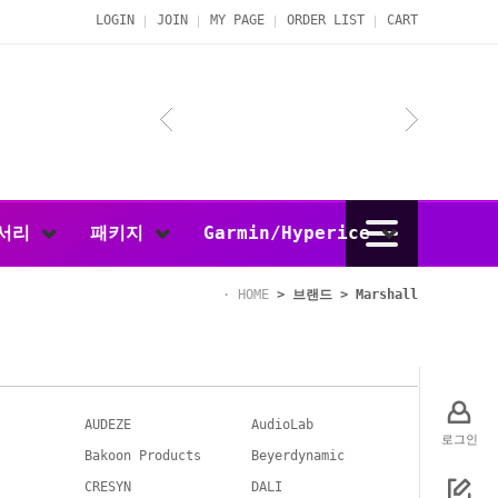
LOGIN
JOIN
MY PAGE
ORDER LIST
CART
서리
패키지
Garmin/Hyperice
HOME
>
브랜드
>
Marshall
AUDEZE
AudioLab
로그인
Bakoon Products
Beyerdynamic
CRESYN
DALI