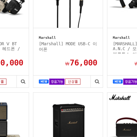
Marshall
Marshall
OR Ⅴ BT
[Marshall] MODE USB-C 이
[MARSHALL
 헤드폰 /
A.N.C / 
어폰
블루투스 이
90,000
76,000
￦