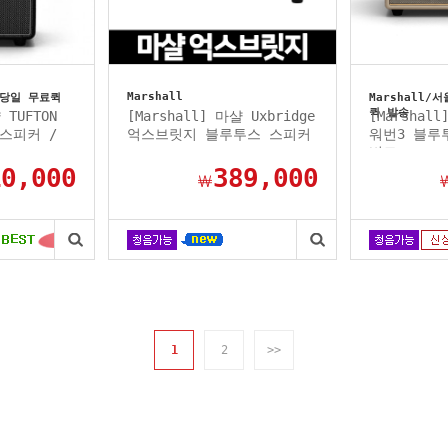
Marshall
 당일 무료퀵
Marshall
퀵 발송
 TUFTON
[Marshall] 마샬 Uxbridge
[Marshall
스피커 /
억스브릿지 블루투스 스피커
워번3 블루
비코...
10,000
389,000
￦
1
2
>>