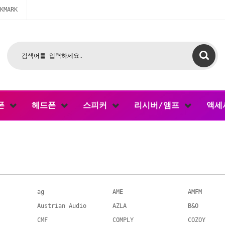
KMARK
폰
헤드폰
스피커
리시버/앰프
액세
ag
AME
AMFM
Austrian Audio
AZLA
B&O
CMF
COMPLY
COZOY