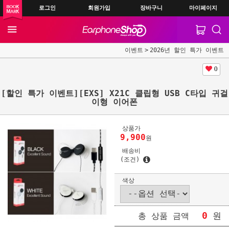
로그인
회원가입
장바구니
마이페이지
이벤트
2026년 할인 특가 이벤트
0
[할인 특가 이벤트][EXS] X21C 클립형 USB C타입 귀걸
이형 이어폰
상품가
9,900
원
배송비
(조건)
색상
0
원
총 상품 금액