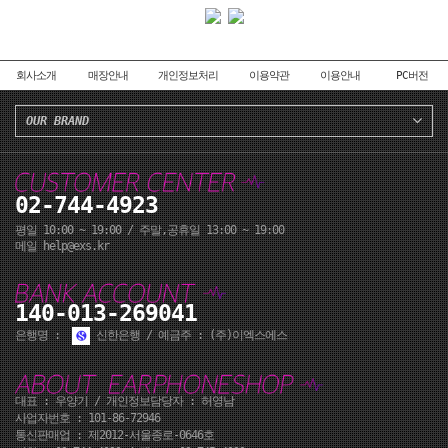
회사소개
매장안내
개인정보처리
이용약관
이용안내
PC버전
OUR BRAND
02-744-4923
평일 10:00 ~ 19:00 / 주말,공휴일 13:00 ~ 19:00
페이코 ID로 페이코
메일 help@exs.kr
PA
140-013-269041
은행명 :
신한은행 / 예금주 : (주)이엑스에스
대표 : 우양기 / 개인정보담당자 : 허영남
사업자번호 : 101-86-72946
통신판매업 : 제2012-서울종로-0646호