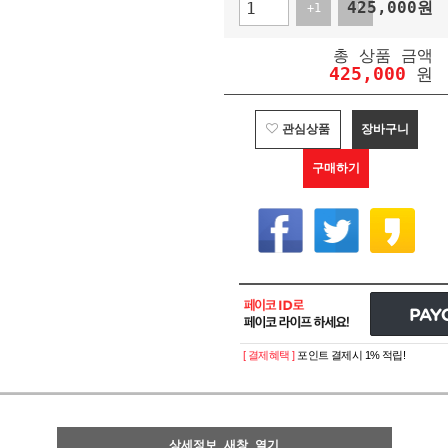
425,000
원
+1
-1
총 상품 금액
425,000
원
관심상품
장바구니
구매하기
[ 결제혜택 ]
포인트 결제시 1% 적립!
상세정보 새창 열기