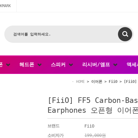
KMARK
폰
헤드폰
스피커
리시버/앰프
액세
HOME
>
이어폰
>
FiiO
> [FiiO]
[FiiO] FF5 Carbon-Bas
Earphones 오픈형 이어
브랜드
FiiO
소비자가
199,000원