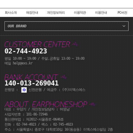
회사소개
매장안내
개인정보처리
이용약관
이용안내
PC버전
OUR BRAND
02-744-4923
평일 10:00 ~ 19:00 / 주말,공휴일 13:00 ~ 19:00
메일 help@exs.kr
140-013-269041
은행명 :
신한은행 / 예금주 : (주)이엑스에스
대표 : 우양기 / 개인정보담당자 : 허영남
사업자번호 : 101-86-72946
통신판매업 : 제2012-서울종로-0646호
전화 :
02-744-4923
/ 팩스 : 02-745-4923
주소 : 서울특별시 종로구 대학로10길 16(동숭동) 이엑스에스빌딩 2층