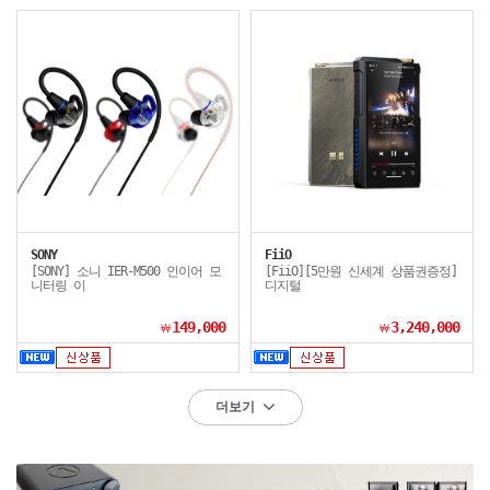
SONY
FiiO
[SONY] 소니 IER-M500 인이어 모
[FiiO][5만원 신세계 상품권증정]
니터링 이
디지털
149,000
3,240,000
￦
￦
더보기