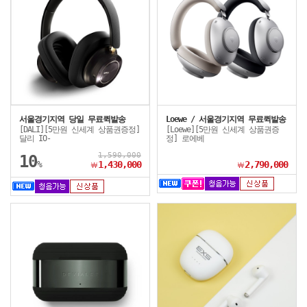
서울경기지역 당일 무료퀵발송
Loewe / 서울경기지역 무료퀵발송
[DALI][5만원 신세계 상품권증정]
[Loewe][5만원 신세계 상품권증
달리 IO-
정] 로에베
1,590,000
10
%
1,430,000
2,790,000
￦
￦