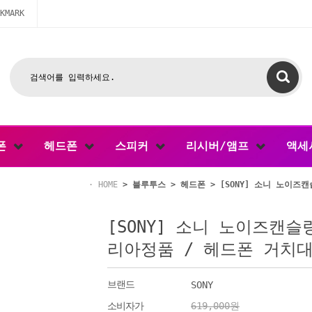
KMARK
폰
헤드폰
스피커
리시버/앰프
액세
HOME
>
블루투스
>
헤드폰
> [SONY] 소니 노이즈캔
[SONY] 소니 노이즈캔슬링
리아정품 / 헤드폰 거치
브랜드
SONY
소비자가
619,000원