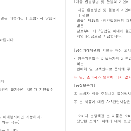
[대금 환불방법 및 환불의 지연에
- 대금 환불방법 및 환불의 지연
에 관한
 휴일은 배송기간에 포함되지 않습니
법률’ 제18조 (청약철회등의 효
받은
날로부터 제 3영업일 이내에 환
지연배상금으로 지급합니다.
 바랍니다
[공정거래위원회 지연금 배상 고시
- 환금지연일수 x 물품가액 x 연
의는
판매처 및 고객센터로 문의해 
※ 단, 소비자와 연락이 되지 않
니다
[품질보증기]
 확인이 불가하여 처리가 지연될수
① 소비자 취급 주의사항 불이행시
② 본 제품에 대한 A/S관련사항
- 소비자 분쟁해결 본 제품은 소
은 미개봉시에만 가능하며,
정당한 소비자 피해에 대해 보상
 차등 적용)
가능 합니다.