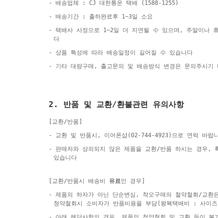
- 배송업체 : CJ 대한통운 택배 (1588-1255)
- 배송기간 : 출하완료후 1~3일 소요
- 택배사 사정으로 1~2일 더 지연될 수 있으며, 주말이나
다
- 상품 특성에 따라 배송일정이 길어질 수 있습니다
- 기타 대량구매, 출고문의 및 배송방식 변경은 문의주시기
2. 반품 및 교환/환불관련 유의사항
[교환/반품]
- 교환 및 반품시, 이어폰샵(02-744-4923)으로 연락 바랍
- 판매자와 상의되지 않은 제품을 교환/반품 하시는 경우,
있습니다
[교환/반품시 배송비
유료
인 경우]
- 제품의 하자가 아닌 단순변심, 착오구매의 철약철회/교환
청약철회시 소비자가 반품비용을 부담(왕복택배비 : 사이즈
- 아래 해당사항의 경우, 제품의 청약철회 및 교환 등이 불