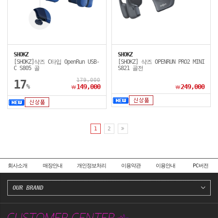
SHOKZ
SHOKZ
[SHOKZ]샥즈 C타입 OpenRun USB-
[SHOKZ] 샥즈 OPENRUN PRO2 MINI
C S805 골
S821 골전
179,000
17
%
149,000
249,000
￦
￦
1
2
회사소개
매장안내
개인정보처리
이용약관
이용안내
PC버전
OUR BRAND