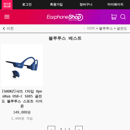
로그인
회원가입
장바구니
마이페이지
이전
HOME
블루투스
골전도
블루투스 베스트
[SHOKZ]샥즈 C타입 Ope
nRun USB-C S805 골전
도 블루투스 스포츠 이어
폰
149,000원
1,400원 적립
1
/
1