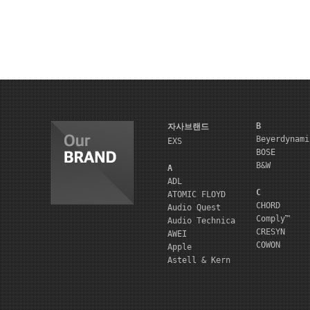
B
자사브랜드
Beyerdynami
EXS
BOSE
B&W
A
ADL
C
ATOMIC FLOYD
CHORD
Audio Quest
Comply™
Audio Technica
CRESYN
AWEI
COWON
Apple
Astell & Kern