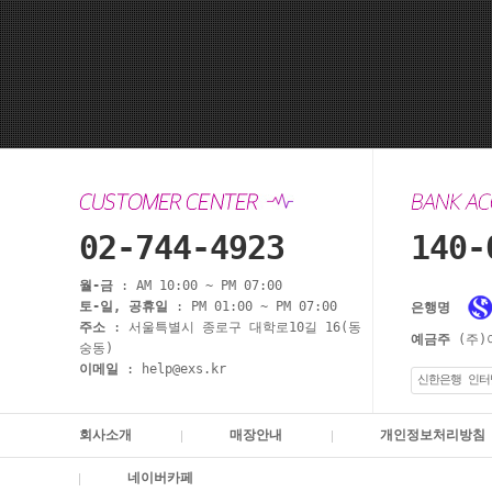
02-744-4923
140-
월-금
: AM 10:00 ~ PM 07:00
토-일, 공휴일
: PM 01:00 ~ PM 07:00
은행명
주소
: 서울특별시 종로구 대학로10길 16(동
예금주
(주)
숭동)
이메일
: help@exs.kr
신한은행 인터
회사소개
매장안내
개인정보처리방침
네이버카페