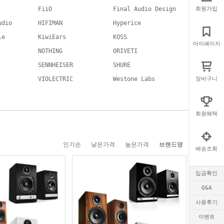
FiiO
Final Audio Design
회원가입
udio
HIFIMAN
Hyperice
le
KiwiEars
KOSS
마이페이지
NOTHING
ORIVETI
SENNHEISER
SHURE
VIOLECTRIC
Westone Labs
장바구니
회원혜택
인기순
낮은가격
높은가격
브랜드명
배송조회
입금확인
Q&A
사용후기
이벤트