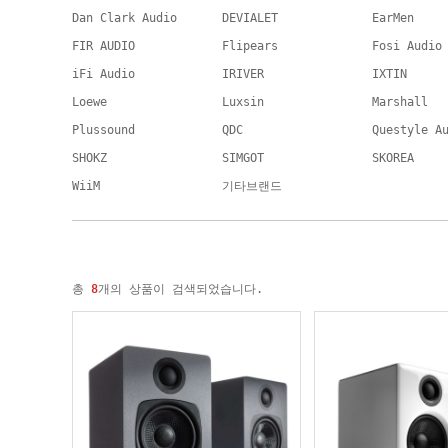
Dan Clark Audio
DEVIALET
EarMen
FIR AUDIO
Flipears
Fosi Audio
iFi Audio
IRIVER
IXTIN
Loewe
Luxsin
Marshall
Plussound
QDC
Questyle A
SHOKZ
SIMGOT
SKOREA
WiiM
기타브랜드
총
8
개의 상품이 검색되었습니다.