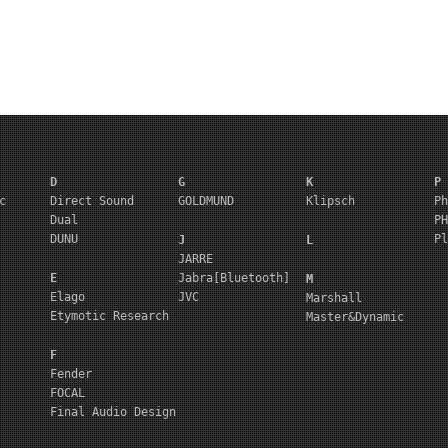
D
G
K
P
c
Direct Sound
GOLDMUND
Klipsch
Ph
Dual
PH
DUNU
Pl
J
L
JARRE
E
Jabra[Bluetooth]
M
Elago
JVC
Marshall
Etymotic Research
Master&Dynamic
F
Fender
FOCAL
Final Audio Design