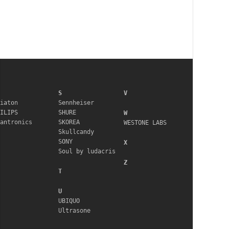
S
V
iaton
Sennheiser
ILIPS
SHURE
W
antronics
SKOREA
WESTONE LABS
Skullcandy
SONY
X
Soul by ludacris
Z
T
U
UBIQUO
Ultrasone