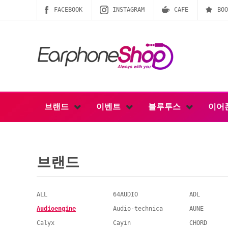
FACEBOOK
INSTAGRAM
CAFE
BOO
브랜드
이벤트
블루투스
이어
브랜드
ALL
64AUDIO
ADL
Audioengine
Audio-technica
AUNE
Calyx
Cayin
CHORD