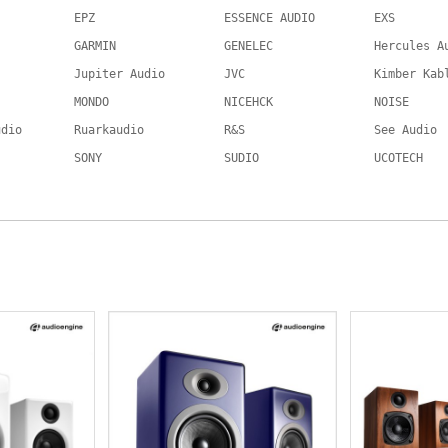
EPZ
ESSENCE AUDIO
EXS
GARMIN
GENELEC
Hercules A
Jupiter Audio
JVC
Kimber Kab
MONDO
NICEHCK
NOISE
udio
Ruarkaudio
R&S
See Audio
SONY
SUDIO
UCOTECH