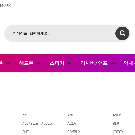
KMARK
폰
헤드폰
스피커
리시버/앰프
액세
ag
AME
AMFM
Austrian Audio
AZLA
B&O
CMF
COMPLY
COZOY