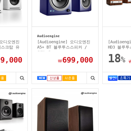
Audioengine
] 오디오엔진
[Audioengine] 오디오엔진
[Audioen
 데스크탑 유
A5+ BT 블루투스스피커 /
HD3 블루
AUX 케...
18
%
99,000
699,000
￦