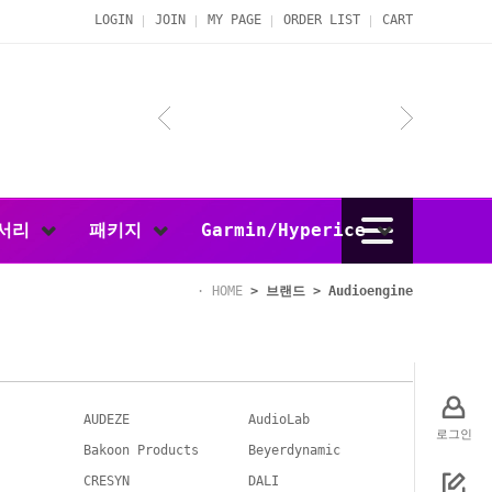
LOGIN
JOIN
MY PAGE
ORDER LIST
CART
서리
패키지
Garmin/Hyperice
HOME
>
브랜드
>
Audioengine
AUDEZE
AudioLab
로그인
Bakoon Products
Beyerdynamic
CRESYN
DALI