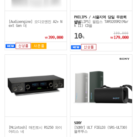
PHILIPS / 서울지역 당일 무료퀵
[Audioengine] 오디오엔진 A2+ N
[PHILIPS] 필립스 TAM3205M2(Mar
발송
ext Gen 데
k II) CD플
199,000
10
399,000
%
179,000
￦
￦
SONY
[Mcintosh] 매킨토시 RS250 와이
[SONY] ULT FIELD3 (SRS-ULT30)
어리스 네
블루투스