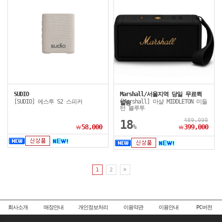
SUDIO
Marshall/서울지역 당일 무료퀵
[SUDIO] 에스투 S2 스피커
[Marshall] 마샬 MIDDLETON 미들
발송
턴 블루투
489,000
18
58,000
%
399,000
￦
￦
1
2
회사소개
매장안내
개인정보처리
이용약관
이용안내
PC버전