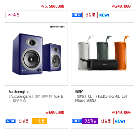
5,500,000
249,000
￦
￦
Audioengine
SONY
[Audioengine] 오디오엔진 A5+ B
[SONY] ULT FIELD1(SRS-ULT10)
T 블루투스
POWER SOUND
699,000
149,000
￦
￦