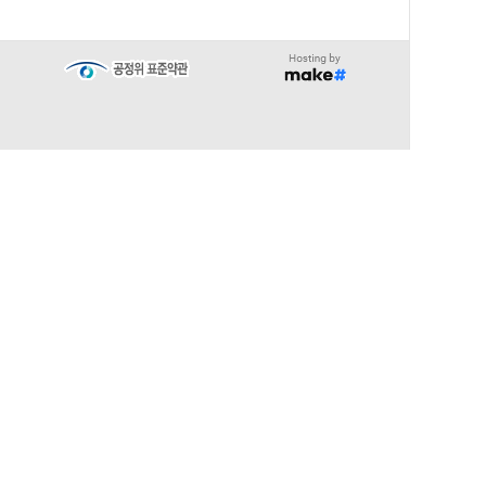
∧
TOP