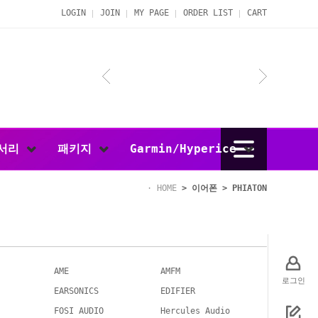
LOGIN
JOIN
MY PAGE
ORDER LIST
CART
서리
패키지
Garmin/Hyperice
HOME
>
이어폰
>
PHIATON
AME
AMFM
로그인
EARSONICS
EDIFIER
FOSI AUDIO
Hercules Audio