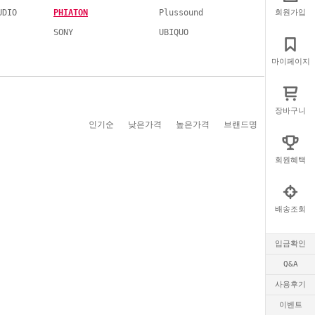
UDIO
PHIATON
Plussound
회원가입
SONY
UBIQUO
마이페이지
장바구니
인기순
낮은가격
높은가격
브랜드명
회원혜택
배송조회
입금확인
Q&A
사용후기
이벤트