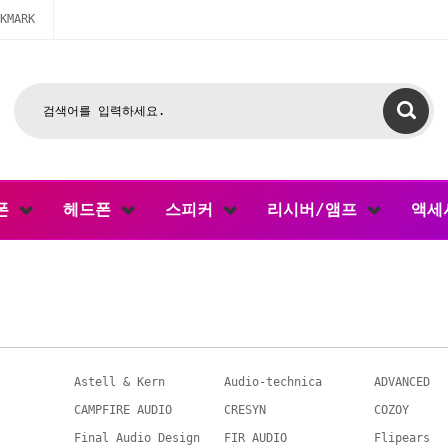
KMARK
폰
헤드폰
스피커
리시버/앰프
액세
Astell & Kern
Audio-technica
ADVANCED
CAMPFIRE AUDIO
CRESYN
COZOY
Final Audio Design
FIR AUDIO
Flipears