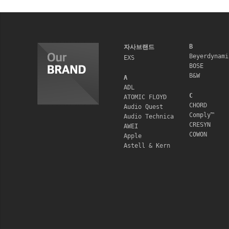
B
자사브랜드
Beyerdynami
EXS
BOSE
B&W
A
ADL
C
ATOMIC FLOYD
CHORD
Audio Quest
Comply™
Audio Technica
CRESYN
AWEI
COWON
Apple
Astell & Kern