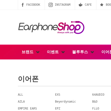
FACEBOOK
INSTAGRAM
CAFE
BOO
브랜드
이벤트
블루투스
이어
이어폰
ALL
EXS
64AUDIO
AZLA
Beyerdynamic
B&O
EMPIRE EARS
EPZ
FiiO