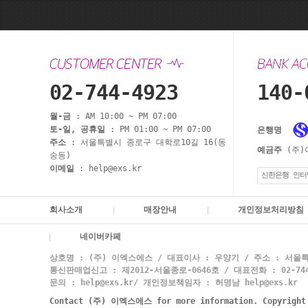
02-744-4923
140-
월-금
: AM 10:00 ~ PM 07:00
토-일, 공휴일
: PM 01:00 ~ PM 07:00
은행명
주소
: 서울특별시 종로구 대학로10길 16(동
예금주
(주)
숭동)
이메일
: help@exs.kr
신한은행 인터
회사소개
매장안내
개인정보처리방침
네이버카페
상호명 : (주) 이엑스에스 / 대표이사 : 우양기 / 주소 : 서울특
통신판매업신고 : 제2012-서울종로-0646호 / 대표전화 : 02-744-
문의 : help@exs.kr/ 개인정보책임자 : 허영남 help@exs.kr
Contact (주) 이엑스에스 for more information. Copyrigh