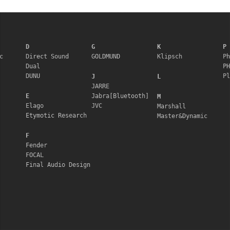
D
G
K
P
c
Direct Sound
GOLDMUND
Klipsch
Ph
Dual
PH
DUNU
Pl
J
L
JARRE
E
Jabra[Bluetooth]
M
Elago
JVC
Marshall
Etymotic Research
Master&Dynamic
F
Fender
FOCAL
Final Audio Design