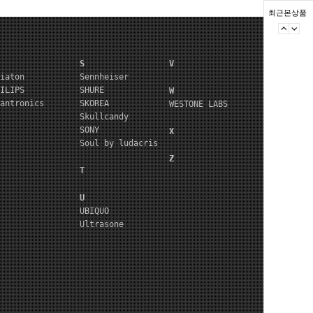
최근본상품
S
V
iaton
Sennheiser
ILIPS
SHURE
W
antronics
SKOREA
WESTONE LABS
Skullcandy
SONY
X
Soul by ludacris
Z
T
U
UBIQUO
Ultrasone