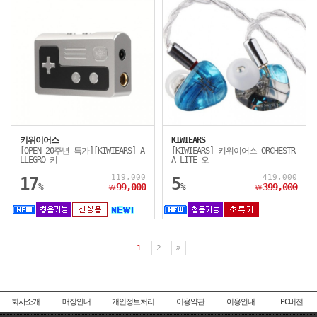
키위이어스
KIWIEARS
[OPEN 20주년 특가][KIWIEARS] A
[KIWIEARS] 키위이어스 ORCHESTR
LLEGRO 키
A LITE 오
119,000
419,000
17
5
%
99,000
%
399,000
￦
￦
1
2
회사소개
매장안내
개인정보처리
이용약관
이용안내
PC버전