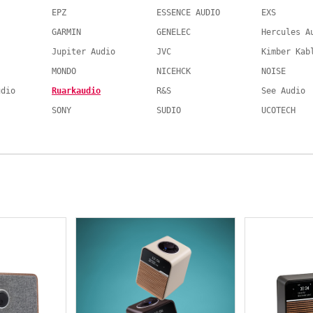
EPZ
ESSENCE AUDIO
EXS
GARMIN
GENELEC
Hercules A
Jupiter Audio
JVC
Kimber Kab
MONDO
NICEHCK
NOISE
udio
Ruarkaudio
R&S
See Audio
SONY
SUDIO
UCOTECH