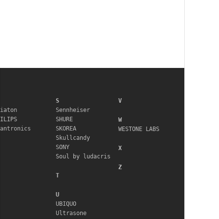
S
V
iaton
Sennheiser
ILIPS
SHURE
W
antronics
SKOREA
WESTONE LABS
Skullcandy
SONY
X
Soul by ludacris
Z
T
U
UBIQUO
Ultrasone