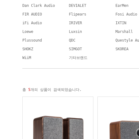
Dan Clark Audio
DEVIALET
EarMen
FIR AUDIO
Flipears
Fosi Audio
iFi Audio
IRIVER
IXTIN
Loewe
Luxsin
Marshall
Plussound
QDC
Questyle A
SHOKZ
SIMGOT
SKOREA
WiiM
기타브랜드
총
5
개의 상품이 검색되었습니다.