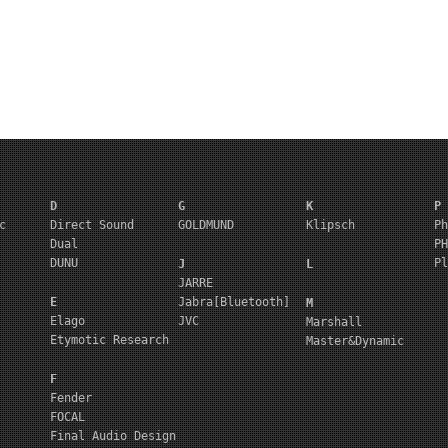
D
G
K
P
c
Direct Sound
GOLDMUND
Klipsch
Ph
Dual
PH
DUNU
Pl
J
L
JARRE
E
Jabra[Bluetooth]
M
Elago
JVC
Marshall
Etymotic Research
Master&Dynamic
F
Fender
FOCAL
Final Audio Design