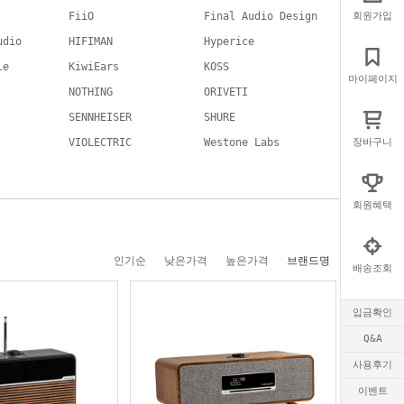
FiiO
Final Audio Design
회원가입
udio
HIFIMAN
Hyperice
le
KiwiEars
KOSS
마이페이지
NOTHING
ORIVETI
SENNHEISER
SHURE
VIOLECTRIC
Westone Labs
장바구니
회원혜택
인기순
낮은가격
높은가격
브랜드명
배송조회
입금확인
Q&A
사용후기
이벤트