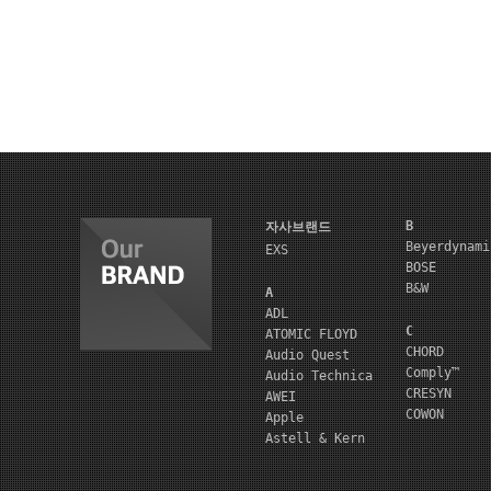
B
자사브랜드
Beyerdynami
EXS
BOSE
B&W
A
ADL
C
ATOMIC FLOYD
CHORD
Audio Quest
Comply™
Audio Technica
CRESYN
AWEI
COWON
Apple
Astell & Kern