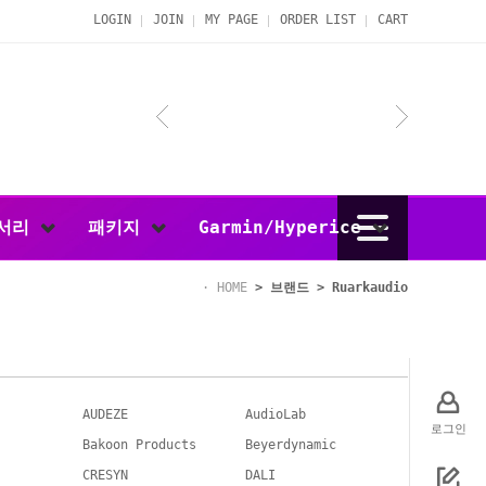
LOGIN
JOIN
MY PAGE
ORDER LIST
CART
서리
패키지
Garmin/Hyperice
HOME
>
브랜드
>
Ruarkaudio
AUDEZE
AudioLab
로그인
Bakoon Products
Beyerdynamic
CRESYN
DALI