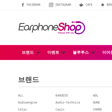
FACEBOOK
INSTAGRAM
CAFE
BOO
브랜드
이벤트
블루투스
이어
브랜드
ALL
64AUDIO
ADL
Audioengine
Audio-technica
AUNE
Calyx
Cayin
CHORD