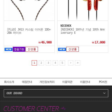
NICEHCK
[FiiO] JH13 커스텀 이어폰 1DD+
[NICEHCK] 10주년 기념 10th Ann
2BA 하이브
iversary E
46,900
17,000
￦
￦
1
2
3
4
5
회사소개
매장안내
개인정보처리
이용약관
이용안내
PC버전
OUR BRAND