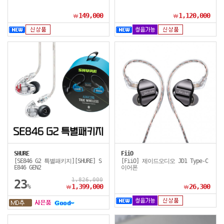
149,000
1,120,000
￦
￦
SHURE
FiiO
[SE846 G2 특별패키지][SHURE] S
[FiiO] 제이드오디오 JD1 Type-C
E846 GEN2
이어폰
1,826,000
23
%
1,399,000
26,300
￦
￦