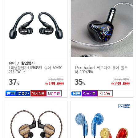
슈어 / 할인행사
[특별할인가][SHURE] 슈어 AONIC
[See Audio] 씨오디오 유메 울트
215-TW1 /
라 1DD+2BA
318,000
369,000
37
35
%
199,000
%
239,000
￦
￦