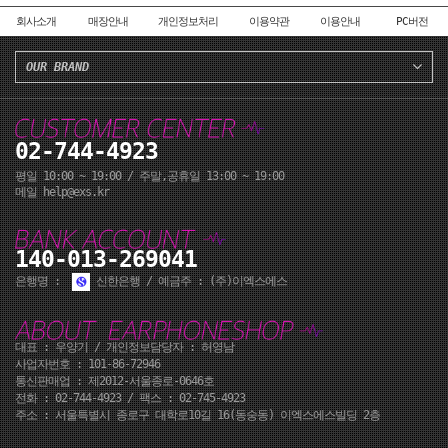
회사소개
매장안내
개인정보처리
이용약관
이용안내
PC버전
OUR BRAND
02-744-4923
평일 10:00 ~ 19:00 / 주말,공휴일 13:00 ~ 19:00
메일 help@exs.kr
140-013-269041
은행명 :
신한은행 / 예금주 : (주)이엑스에스
대표 : 우양기 / 개인정보담당자 : 허영남
사업자번호 : 101-86-72946
통신판매업 : 제2012-서울종로-0646호
전화 :
02-744-4923
/ 팩스 : 02-745-4923
주소 : 서울특별시 종로구 대학로10길 16(동숭동) 이엑스에스빌딩 2층