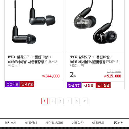
MMCX 탈착도구 + 폼팁10쌍 +
MMCX 탈착도구 + 폼팁10쌍 +
[SHURE] 슈어 AONIC3 에이오닉3
[SHURE] 슈어 AONIC4 에이오닉4
mmcx 케이블 사은품증정
mmcx 케이블 사은품증정
사운드 아
사운드 아
523,000
2
344,000
%
515,000
￦
￦
1
2
3
4
5
회사소개
매장안내
개인정보처리
이용약관
이용안내
PC버전