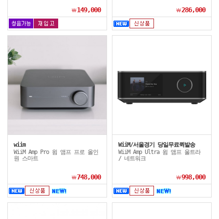
149,000
286,000
￦
￦
wiim
WiiM/서울경기 당일무료퀵발송
WiiM Amp Pro 윔 앰프 프로 올인
WiiM Amp Ultra 윔 앰프 울트라
원 스마트
/ 네트워크
748,000
998,000
￦
￦