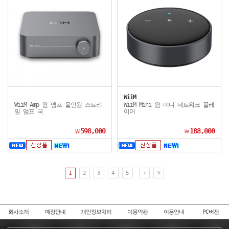
WiiM
WiiM Amp 윔 앰프 올인원 스트리
WiiM Mini 윔 미니 네트워크 플레
밍 앰프 국
이어
598,000
188,000
￦
￦
1
2
3
4
5
회사소개
매장안내
개인정보처리
이용약관
이용안내
PC버전