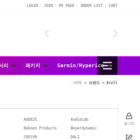
LOGIN
JOIN
MY PAGE
ORDER LIST
CART
서리
패키지
Garmin/Hyperice
HOME
>
브랜드
>
Krell
AUDEZE
AudioLab
로그인
Bakoon Products
Beyerdynamic
CRESYN
DALI