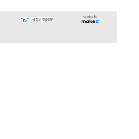
∧
TOP