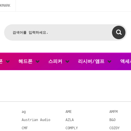
KMARK
폰
헤드폰
스피커
리시버/앰프
액세
ag
AME
AMFM
Austrian Audio
AZLA
B&O
CMF
COMPLY
COZOY