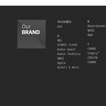
B
자사브랜드
Beyerdynami
EXS
BOSE
B&W
A
ADL
C
ATOMIC FLOYD
CHORD
Audio Quest
Comply™
Audio Technica
CRESYN
AWEI
COWON
Apple
Astell & Kern