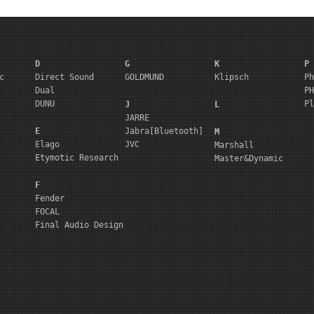
D
G
K
P
c
Direct Sound
GOLDMUND
Klipsch
Ph
Dual
PH
DUNU
Pl
J
L
JARRE
E
Jabra[Bluetooth]
M
Elago
JVC
Marshall
Etymotic Research
Master&Dynamic
F
Fender
FOCAL
Final Audio Design