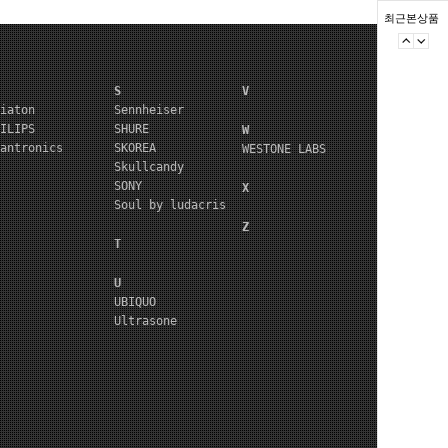
최근본상품
S
V
iaton
Sennheiser
ILIPS
SHURE
W
antronics
SKOREA
WESTONE LABS
Skullcandy
SONY
X
Soul by ludacris
Z
T
U
UBIQUO
Ultrasone