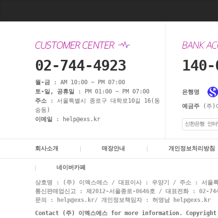
02-744-4923
140-
월-금
: AM 10:00 ~ PM 07:00
토-일, 공휴일
: PM 01:00 ~ PM 07:00
은행명
주소
: 서울특별시 종로구 대학로10길 16(동
예금주
(주)
숭동)
이메일
: help@exs.kr
신한은행 인터
회사소개
매장안내
개인정보처리방침
네이버카페
상호명 : (주) 이엑스에스 / 대표이사 : 우양기 / 주소 : 서울특
통신판매업신고 : 제2012-서울종로-0646호 / 대표전화 : 02-744-
문의 : help@exs.kr/ 개인정보책임자 : 허영남 help@exs.kr
Contact (주) 이엑스에스 for more information. Copyrigh