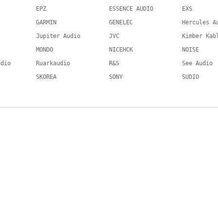
EPZ
ESSENCE AUDIO
EXS
GARMIN
GENELEC
Hercules A
Jupiter Audio
JVC
Kimber Kab
MONDO
NICEHCK
NOISE
udio
Ruarkaudio
R&S
See Audio
SKOREA
SONY
SUDIO