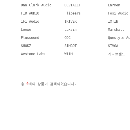
Dan Clark Audio
DEVIALET
EarMen
FIR AUDIO
Flipears
Fosi Audio
iFi Audio
IRIVER
IXTIN
Loewe
Luxsin
Marshall
Plussound
QDC
Questyle A
SHOKZ
SIMGOT
SIVGA
Westone Labs
WiiM
기타브랜드
총
0
개의 상품이 검색되었습니다.