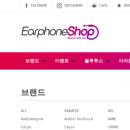
FACEBOOK
INSTAGRAM
CAFE
BOO
브랜드
이벤트
블루투스
이어
브랜드
ALL
64AUDIO
ADL
Audioengine
Audio-technica
AUNE
Calyx
Cayin
CHORD