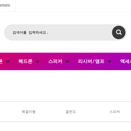
KMARK
폰
헤드폰
스피커
리시버/앰프
액세
목걸이형
골전도
스피커