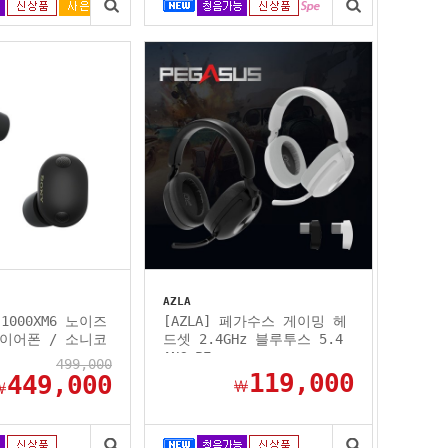
AZLA
F-1000XM6 노이즈
[AZLA] 페가수스 게이밍 헤
이어폰 / 소니코
드셋 2.4GHz 블루투스 5.4
ANC PE...
499,000
119,000
449,000
￦
￦