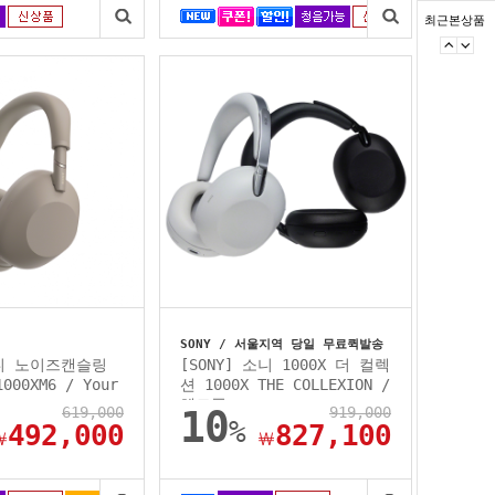
최근본상품
SONY / 서울지역 당일 무료퀵발송
소니 노이즈캔슬링
[SONY] 소니 1000X 더 컬렉
000XM6 / Your
션 1000X THE COLLEXION /
헤드폰...
619,000
10
919,000
%
492,000
827,100
￦
￦