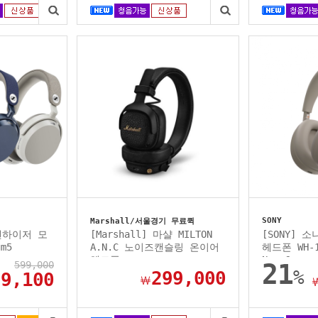
SONY
Marshall/서울경기 무료퀵
 젠하이저 모
[Marshall] 마샬 MILTON
[SONY] 
m5
A.N.C 노이즈캔슬링 온이어
헤드폰 WH-1
..
헤드폰...
New Co...
599,000
21
%
299,000
39,100
￦