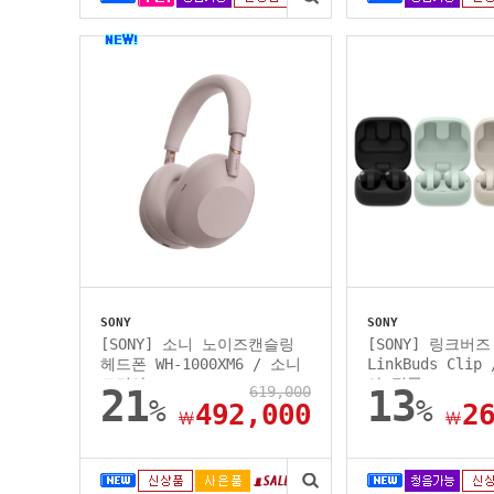
SONY
SONY
[SONY] 소니 노이즈캔슬링
[SONY] 링크버
헤드폰 WH-1000XM6 / 소니
LinkBuds Cli
코리아...
아 정품
21
619,000
13
%
%
492,000
2
￦
￦