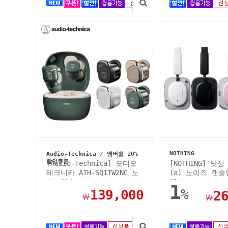
NOTHING
Audio-Technica / 멤버쉽 10%
할인쿠폰
[Audio-Technica] 오디오
[NOTHING] 낫싱 
테크니카 ATH-SQ1TW2NC 노
(a) 노이즈 캔
이즈캔슬...
헤드...
1
%
139,000
2
￦
￦