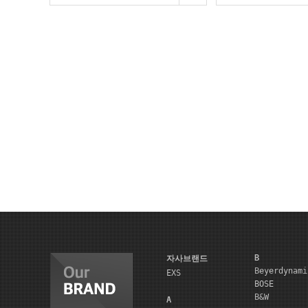
B
자사브랜드
Beyerdynami
EXS
BOSE
B&W
A