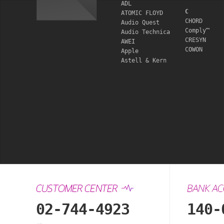
ADL
C
ATOMIC FLOYD
CHORD
Audio Quest
Comply™
Audio Technica
CRESYN
AWEI
COWON
Apple
Astell & Kern
02-744-4923
140-