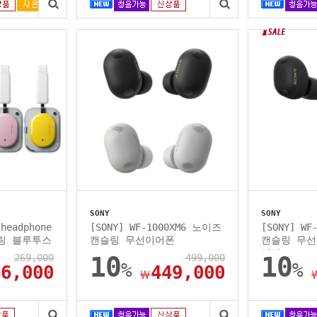
SONY
SONY
headphone
[SONY] WF-1000XM6 노이즈
[SONY] W
슬링 블루투스
캔슬링 무선이어폰
캔슬링 무선
리아...
269,000
10
499,000
10
%
%
66,000
449,000
￦