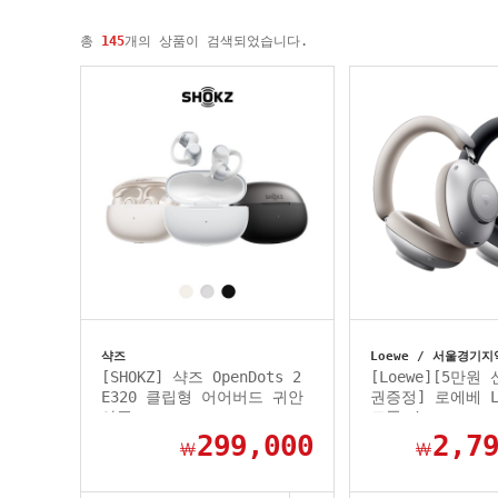
총
145
개의 상품이 검색되었습니다.
샥즈
Loewe / 서울경기
[SHOKZ] 샥즈 OpenDots 2
[Loewe][5만원
E320 클립형 어어버드 귀안
권증정] 로에베 L
아픈...
드폰 /...
299,000
2,7
￦
￦