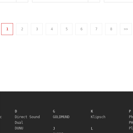
1
2
3
4
5
6
7
8
>>
D
G
K
P
c
Direct Sound
GOLDMUND
Klipsch
Ph
Dual
PH
DUNU
Pl
J
L