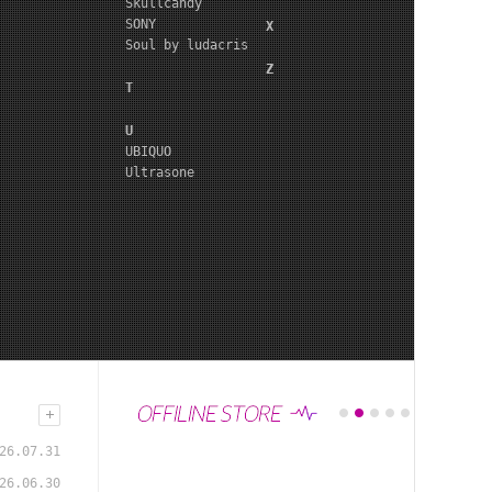
Skullcandy
SONY
X
Soul by ludacris
Z
T
U
UBIQUO
Ultrasone
26.07.31
26.06.30