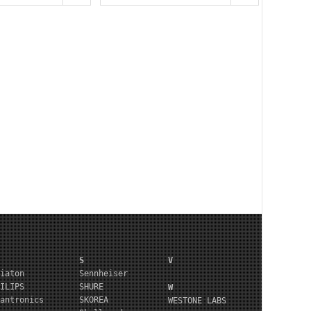
S
V
iaton
Sennheiser
ILIPS
SHURE
W
antronics
SKOREA
WESTONE LABS