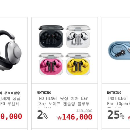
NOTHING
NOTHING
지역 무료퀵발송
 신세계 상품
[NOTHING] 낫싱 이어 Ear
[NOTHIN
EO 무선헤
(3a) 노이즈 캔슬링 블루투
Ear (Op
스 이어...
폰 스포...
2
149,000
25
%
%
90,000
146,000
￦