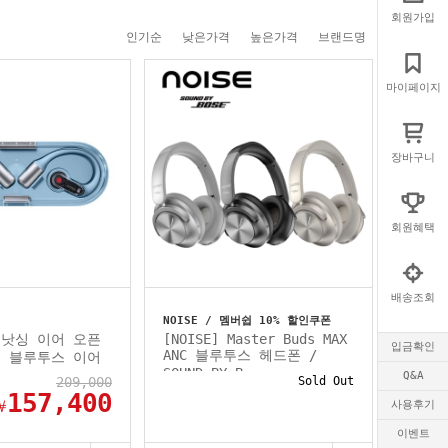
회원가입
인기순
낮은가격
높은가격
브랜드명
마이페이지
장바구니
회원혜택
배송조회
NOISE / 멤버쉽 10% 할인쿠폰
G] 낫싱 이어 오픈
[NOISE] Master Buds MAX
입금확인
ANC 블루투스 헤드폰 /
en) 블루투스 이어
SOUND BY B...
Q&A
209,000
Sold Out
157,400
￦
사용후기
이벤트