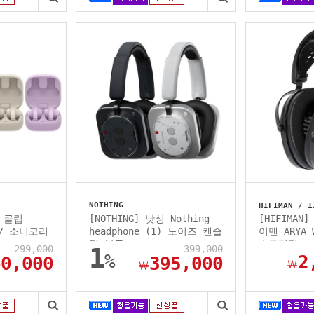
NOTHING
HIFIMAN /
즈 클립
[NOTHING] 낫싱 Nothing
[HIFIMAN
p / 소니코리
headphone (1) 노이즈 캔슬
이맨 ARYA
링 블루...
스트리밍..
299,000
1
399,000
%
2
60,000
395,000
￦
￦