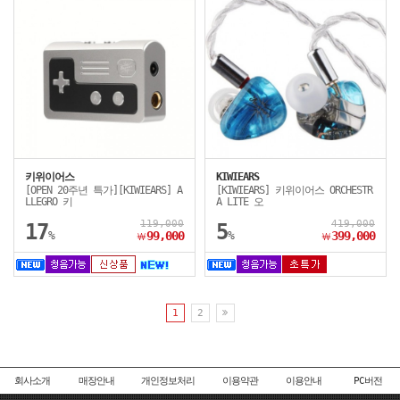
키위이어스
KIWIEARS
[OPEN 20주년 특가][KIWIEARS] A
[KIWIEARS] 키위이어스 ORCHESTR
LLEGRO 키
A LITE 오
119,000
419,000
17
5
%
99,000
%
399,000
￦
￦
1
2
회사소개
매장안내
개인정보처리
이용약관
이용안내
PC버전