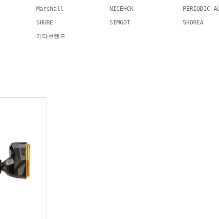
Marshall
NICEHCK
PERIODIC A
SHURE
SIMGOT
SKOREA
기타브랜드