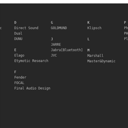
D
G
K
P
c
Direct Sound
GOLDMUND
Klipsch
Ph
Dual
PH
DUNU
Pl
J
L
JARRE
E
Jabra[Bluetooth]
M
Elago
JVC
Marshall
Etymotic Research
Master&Dynamic
F
Fender
FOCAL
Final Audio Design