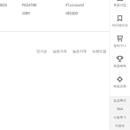
UDIO
PHIATON
Plussound
회원가입
SONY
UBIQUO
마이페이지
장바구니
인기순
낮은가격
높은가격
브랜드명
회원혜택
배송조회
입금확인
Q&A
사용후기
이벤트