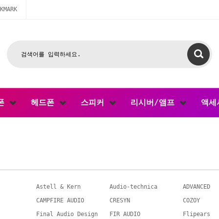
KMARK
폰
헤드폰
스피커
리시버/앰프
액세
Astell & Kern
Audio-technica
ADVANCED
CAMPFIRE AUDIO
CRESYN
COZOY
Final Audio Design
FIR AUDIO
Flipears