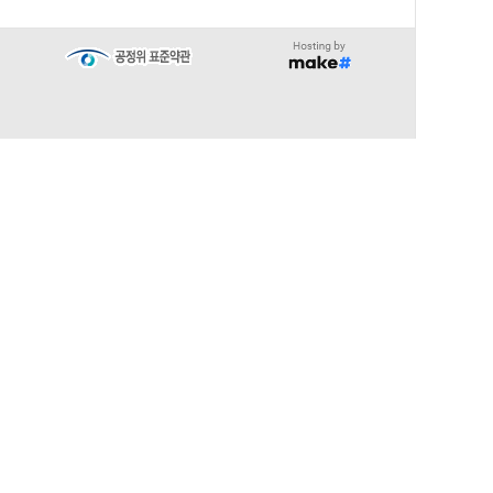
∧
TOP