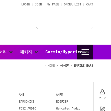
LOGIN
JOIN
MY PAGE
ORDER LIST
CART
서리
패키지
Garmin/Hyperice
HOME
>
이어폰
>
EMPIRE EARS
AME
AMFM
로그인
EARSONICS
EDIFIER
FOSI AUDIO
Hercules Audio