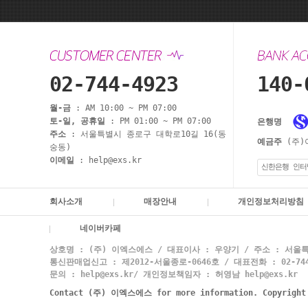
02-744-4923
140-
월-금
: AM 10:00 ~ PM 07:00
토-일, 공휴일
: PM 01:00 ~ PM 07:00
은행명
주소
: 서울특별시 종로구 대학로10길 16(동
예금주
(주)
숭동)
이메일
: help@exs.kr
신한은행 인터
회사소개
매장안내
개인정보처리방침
네이버카페
상호명 : (주) 이엑스에스 / 대표이사 : 우양기 / 주소 : 서울특
통신판매업신고 : 제2012-서울종로-0646호 / 대표전화 : 02-744-
문의 : help@exs.kr/ 개인정보책임자 : 허영남 help@exs.kr
Contact (주) 이엑스에스 for more information. Copyrigh