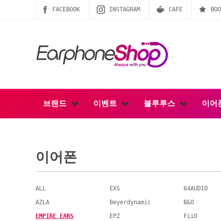
FACEBOOK
INSTAGRAM
CAFE
BOO
브랜드
이벤트
블루투스
이어
이어폰
ALL
EXS
64AUDIO
AZLA
Beyerdynamic
B&O
EMPIRE EARS
EPZ
FiiO