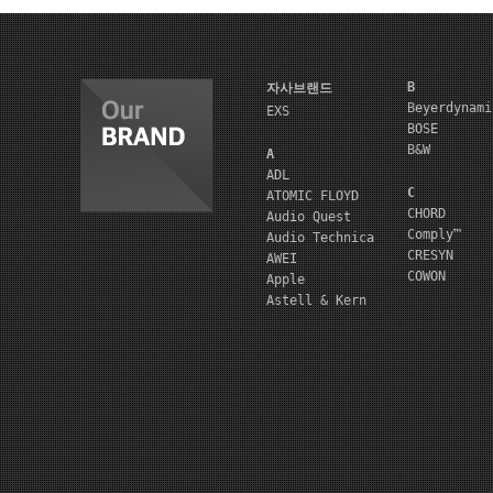
B
자사브랜드
Beyerdynami
EXS
BOSE
B&W
A
ADL
C
ATOMIC FLOYD
CHORD
Audio Quest
Comply™
Audio Technica
CRESYN
AWEI
COWON
Apple
Astell & Kern