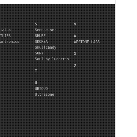
S
V
iaton
Sennheiser
ILIPS
SHURE
W
antronics
SKOREA
WESTONE LABS
Skullcandy
SONY
X
Soul by ludacris
Z
T
U
UBIQUO
Ultrasone