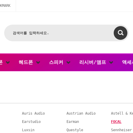
KMARK
폰
헤드폰
스피커
리시버/앰프
액세
Auris Audio
Austrian Audio
Astell & K
Earstudio
Earman
FOCAL
Luxsin
Questyle
Sennheiser