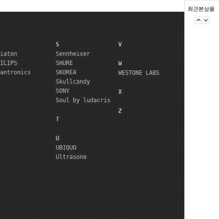
최근본상품
S
V
iaton
Sennheiser
ILIPS
SHURE
W
antronics
SKOREA
WESTONE LABS
Skullcandy
SONY
X
Soul by ludacris
Z
T
U
UBIQUO
Ultrasone