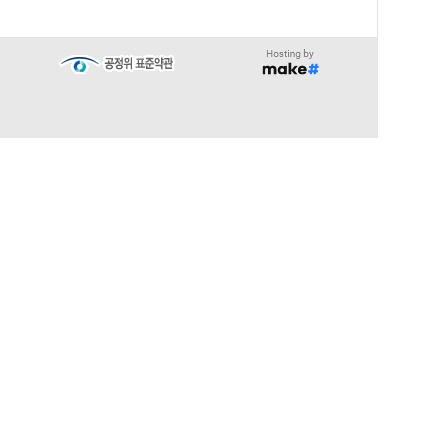
∧
TOP