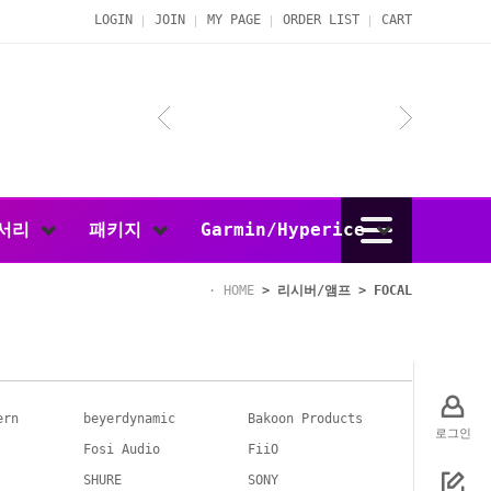
LOGIN
JOIN
MY PAGE
ORDER LIST
CART
서리
패키지
Garmin/Hyperice
HOME
>
리시버/앰프
>
FOCAL
ern
beyerdynamic
Bakoon Products
로그인
Fosi Audio
FiiO
SHURE
SONY