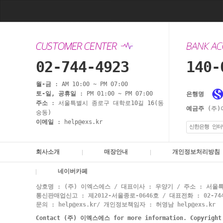
02-744-4923
140-
월-금
: AM 10:00 ~ PM 07:00
토-일, 공휴일
: PM 01:00 ~ PM 07:00
은행명
주소
: 서울특별시 종로구 대학로10길 16(동
예금주
(주)
숭동)
이메일
: help@exs.kr
신한은행 인터
회사소개
매장안내
개인정보처리방침
네이버카페
상호명 : (주) 이엑스에스 / 대표이사 : 우양기 / 주소 : 서울특
통신판매업신고 : 제2012-서울종로-0646호 / 대표전화 : 02-744-
문의 : help@exs.kr/ 개인정보책임자 : 허영남 help@exs.kr
Contact (주) 이엑스에스 for more information. Copyrigh