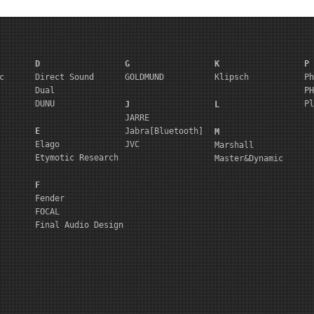
D
G
K
P
c
Direct Sound
GOLDMUND
Klipsch
Ph
Dual
PH
DUNU
Pl
J
L
JARRE
E
Jabra[Bluetooth]
M
Elago
JVC
Marshall
Etymotic Research
Master&Dynamic
F
Fender
FOCAL
Final Audio Design