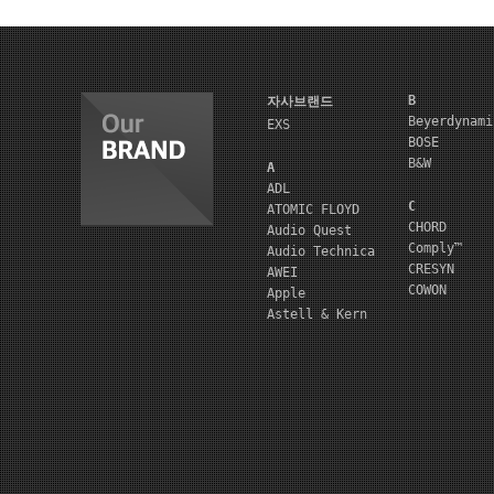
B
자사브랜드
Beyerdynami
EXS
BOSE
B&W
A
ADL
C
ATOMIC FLOYD
CHORD
Audio Quest
Comply™
Audio Technica
CRESYN
AWEI
COWON
Apple
Astell & Kern