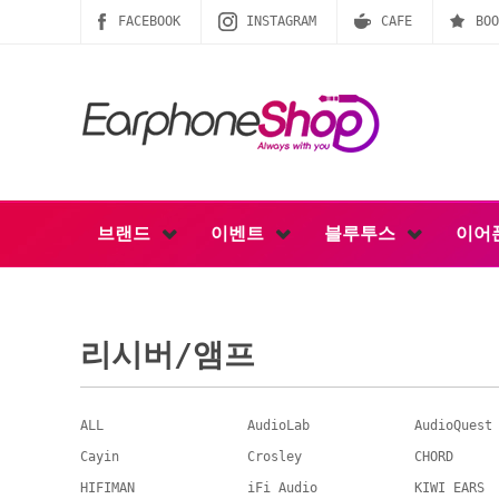
FACEBOOK
INSTAGRAM
CAFE
BOO
브랜드
이벤트
블루투스
이어
리시버/앰프
ALL
AudioLab
AudioQuest
Cayin
Crosley
CHORD
HIFIMAN
iFi Audio
KIWI EARS