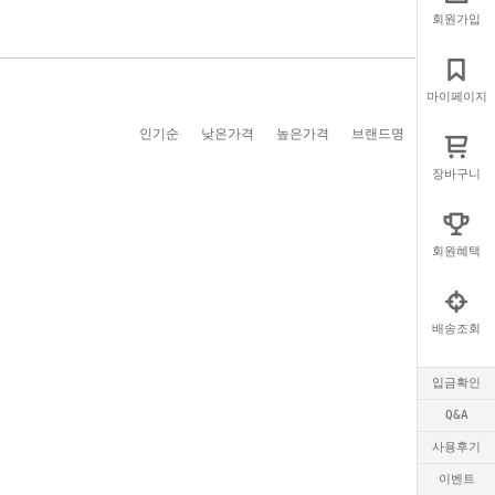
회원가입
마이페이지
인기순
낮은가격
높은가격
브랜드명
장바구니
회원혜택
배송조회
입금확인
Q&A
사용후기
이벤트