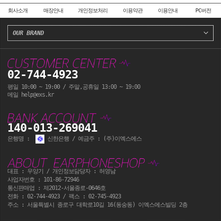
회사소개
매장안내
개인정보처리
이용약관
이용안내
PC버전
OUR BRAND
02-744-4923
평일 10:00 ~ 19:00 / 주말,공휴일 13:00 ~ 19:00
메일 help@exs.kr
140-013-269041
은행명 :
신한은행 / 예금주 : (주)이엑스에스
대표 : 우양기 / 개인정보담당자 : 허영남
사업자번호 : 101-86-72946
통신판매업 : 제2012-서울종로-0646호
전화 :
02-744-4923
/ 팩스 : 02-745-4923
주소 : 서울특별시 종로구 대학로10길 16(동숭동) 이엑스에스빌딩 2층