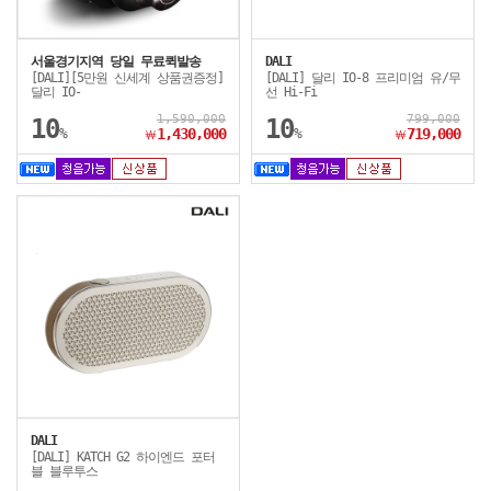
서울경기지역 당일 무료퀵발송
DALI
[DALI][5만원 신세계 상품권증정]
[DALI] 달리 IO-8 프리미엄 유/무
달리 IO-
선 Hi-Fi
1,590,000
799,000
10
10
%
1,430,000
%
719,000
￦
￦
DALI
[DALI] KATCH G2 하이엔드 포터
블 블루투스