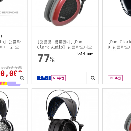
ET
udio] 댄클락
[청음용 샘플판매][Dan
[Dan Cla
 이더 2 오
Clark Audio] 댄클락오디오
X 댄클락오디
AEON 2...
폐형 /...
77
Sold Out
%
3,290,000
90,000