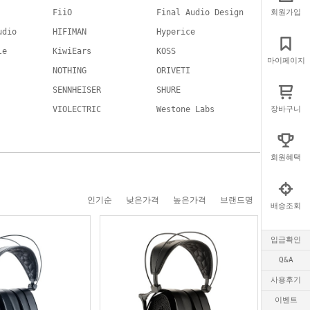
FiiO
Final Audio Design
회원가입
udio
HIFIMAN
Hyperice
le
KiwiEars
KOSS
마이페이지
NOTHING
ORIVETI
SENNHEISER
SHURE
VIOLECTRIC
Westone Labs
장바구니
회원혜택
인기순
낮은가격
높은가격
브랜드명
배송조회
입금확인
Q&A
사용후기
이벤트