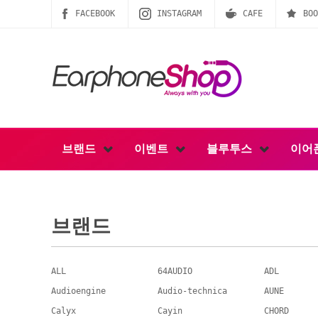
FACEBOOK
INSTAGRAM
CAFE
BOO
브랜드
이벤트
블루투스
이어
브랜드
ALL
64AUDIO
ADL
Audioengine
Audio-technica
AUNE
Calyx
Cayin
CHORD