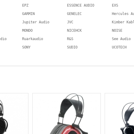
EPZ
ESSENCE AUDIO
EXS
GARMIN
GENELEC
Hercules A
Jupiter Audio
JVC
Kimber Kab
MONDO
NICEHCK
NOISE
udio
Ruarkaudio
R&S
See Audio
SONY
SUDIO
UCOTECH