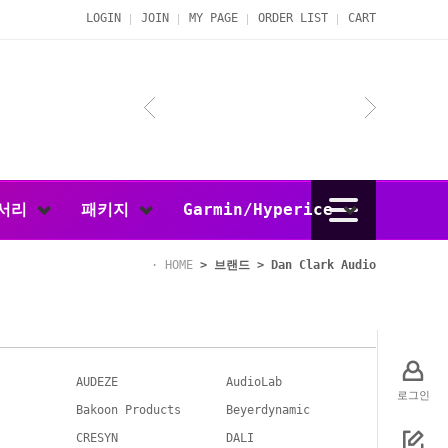
LOGIN
JOIN
MY PAGE
ORDER LIST
CART
서리
패키지
Garmin/Hyperice
HOME
>
브랜드
>
Dan Clark Audio
AUDEZE
AudioLab
로그인
Bakoon Products
Beyerdynamic
CRESYN
DALI