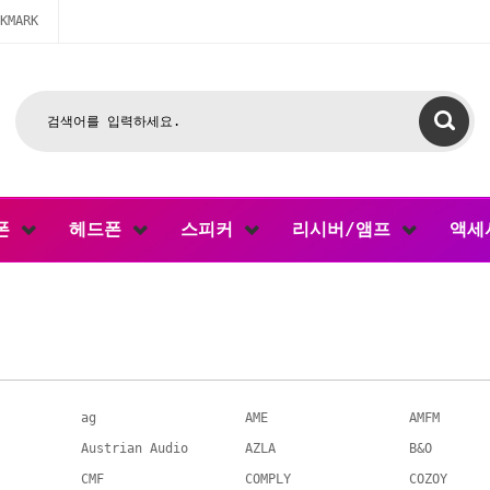
KMARK
폰
헤드폰
스피커
리시버/앰프
액세
ag
AME
AMFM
Austrian Audio
AZLA
B&O
CMF
COMPLY
COZOY