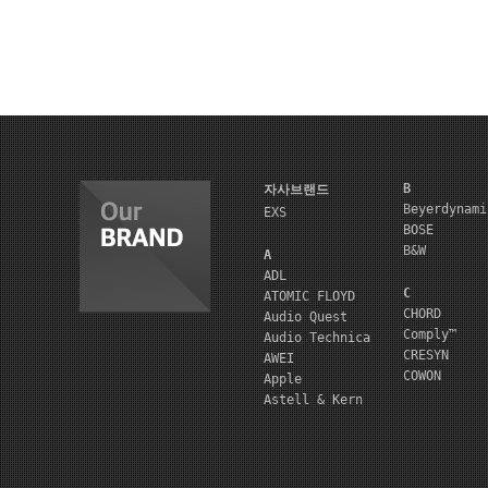
B
자사브랜드
Beyerdynami
EXS
BOSE
B&W
A
ADL
C
ATOMIC FLOYD
CHORD
Audio Quest
Comply™
Audio Technica
CRESYN
AWEI
COWON
Apple
Astell & Kern