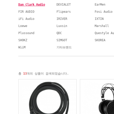
Dan Clark Audio
DEVIALET
EarMen
FIR AUDIO
Flipears
Fosi Audio
iFi Audio
IRIVER
IXTIN
Loewe
Luxsin
Marshall
Plussound
QDC
Questyle A
SHOKZ
SIMGOT
SKOREA
WiiM
기타브랜드
총
13
개의 상품이 검색되었습니다.