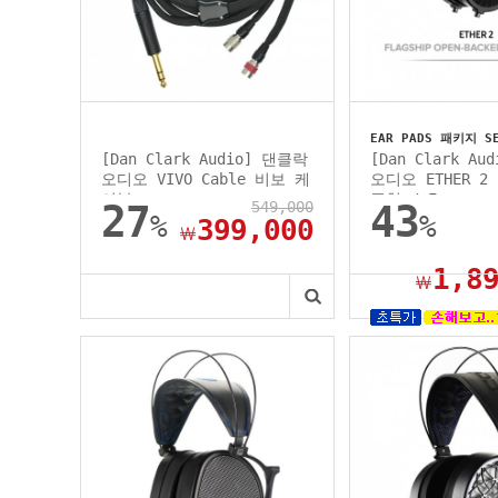
EAR PADS 패키지 S
[Dan Clark Audio] 댄클락
[Dan Clark A
오디오 VIVO Cable 비보 케
오디오 ETHER 2
이블
픈형 / E...
27
549,000
43
%
%
399,000
￦
1,8
￦