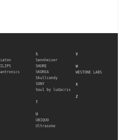
S
V
iaton
Sennheiser
ILIPS
SHURE
W
antronics
SKOREA
WESTONE LABS
Skullcandy
SONY
X
Soul by ludacris
Z
T
U
UBIQUO
Ultrasone