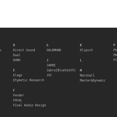
D
G
K
P
c
Direct Sound
GOLDMUND
Klipsch
Ph
Dual
PH
DUNU
Pl
J
L
JARRE
E
Jabra[Bluetooth]
M
Elago
JVC
Marshall
Etymotic Research
Master&Dynamic
F
Fender
FOCAL
Final Audio Design